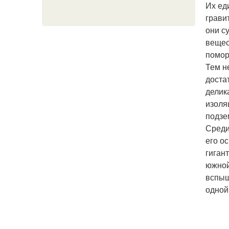
Их ед
грави
они с
вещес
помор
Тем н
доста
делик
изоля
подзе
Среди
его о
гиган
южной
вспыш
одной