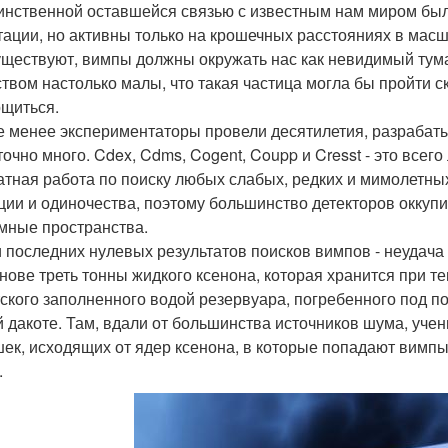
инственной оставшейся связью с известным нам миром бы
тации, но активны только на крошечных расстояниях в масш
уществуют, вимпы должны окружать нас как невидимый тум
твом настолько малы, что такая частица могла бы пройти ск
щиться.
е менее экспериментаторы провели десятилетия, разрабаты
точно много. Cdex, Cdms, Cogent, Coupp и Cresst - это все
атная работа по поиску любых слабых, редких и мимолетны
ции и одиночества, поэтому большинство детекторов окку
мные пространства.
 последних нулевых результатов поисков вимпов - неудача 
снове треть тонны жидкого ксенона, которая хранится при т
тского заполненного водой резервуара, погребенного под по
 дакоте. Там, вдали от большинства источников шума, уче
ек, исходящих от ядер ксенона, в которые попадают вимпы.
.