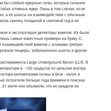
ли бы слабые ядерные силы, которые сильнее
табах атомных ядер. Лишь в том случае, если
ан, а их шансы на взаимодействие с обычным
возь свинец толщиной в световой год и не
вая и эксплуатируя детекторы вимпов. Их было
го лишь самые известные примеры на букву C.
х взаимодействий вимпов с атомами требует
пировали пещеры, заброшенные шахты и другие
эксперимента Large Underground Xenon (LUX. В
емпературе в - 100 градусов по цельсию внутри
лутора километрами почвы в блэк - хиллс в
ные потратили больше года времени в поисках
 21 июля они объявили, что не увидели ни