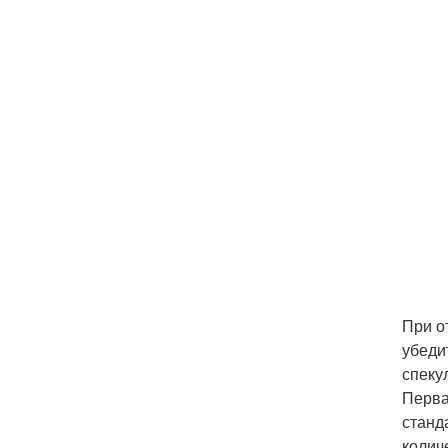
При о
убеди
спеку
Перва
станд
колич