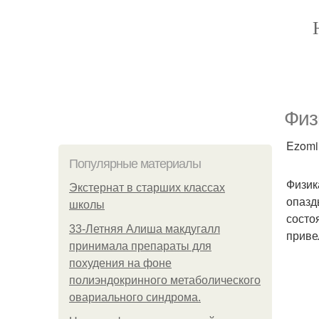
Физ
Ezomir
Популярные материалы
Физик
Экстернат в старших классах
опазд
школы
состо
33-Летняя Алиша макдугалл
приве
принимала препараты для
похудения на фоне
полиэндокринного метаболического
овариального синдрома.