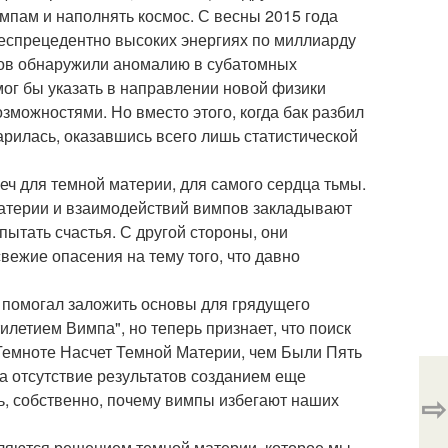
импам и наполнять космос. С весны 2015 года
беспрецедентно высоких энергиях по миллиарду
ров обнаружили аномалию в субатомных
мог бы указать в направлении новой физики
можностями. Но вместо этого, когда бак разбил
рилась, оказавшись всего лишь статистической
еч для темной материи, для самого сердца тьмы.
материи и взаимодействий вимпов закладывают
пытать счастья. С другой стороны, они
ежие опасения на тему того, что давно
ах помогал заложить основы для грядущего
илетием Вимпа", но теперь признает, что поиск
Темноте Насчет Темной Материи, чем Были Пять
на отсутствие результатов созданием еще
⇨
ь, собственно, почему вимпы избегают наших
являются решением темной материи, которое мы