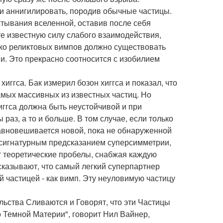
 и аннигилировать, породив обычные частицы.
тывания вселенной, оставив после себя
е известную силу слабого взаимодействия,
лько реликтовых вимпов должно существовать
ии. Это прекрасно соотносится с изобилием
иггса. Бак измерил бозон хиггса и показал, что
самых массивных из известных частиц. Но
иггса должна быть неустойчивой и при
раз, а то и больше. В том случае, если только
равновешивается новой, пока не обнаруженной
 сигнатурным предсказанием суперсимметрии,
т теоретические пробелы, снабжая каждую
казывают, что самый легкий суперпартнер
 частицей - как вимп. Эту неуловимую частицу
ьства Сливаются и Говорят, что эти Частицы
Темной Материи", говорит Нил Вайнер,