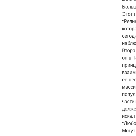
Больш
Этот 
"Рели
котор
сегод
наблю
Втора
он в 
принц
взаим
ее не
масси
попул
части
долже
искал
"Любо
Могут