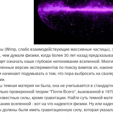
пы (Wimp, слабо взаимодействующие массивные частицы), 
, чем думали физики, когда более 30 лет назад предсказыва
удет означать наше глубокое непонимание вселенной. Многи
ленные версии экспериментов по поиску вимпов их, наконе
и начинают подумывать о том, что пора выбросить на свал
ии.
ы темная материя ни была, она не учитывается в стандарт
льно проверенной теории "Почти Всего", выкованной в 1970
 известные силы, кроме гравитации. Найти суть темной мате
анию вселенной - вот на что надеются физики. Ну или наде
 должны были иметь гравитационную силу, которая указала 