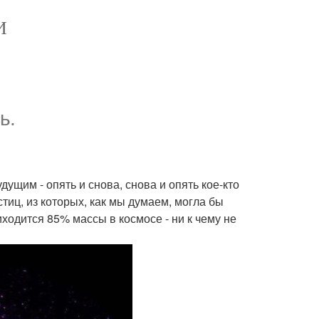
И
ь.
ущим - опять и снова, снова и опять кое-кто
иц, из которых, как мы думаем, могла бы
ходится 85% массы в космосе - ни к чему не