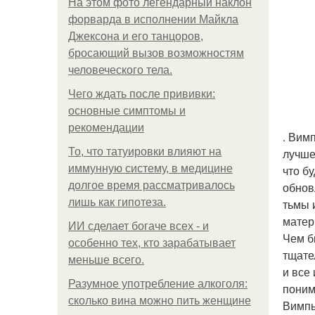
На этом фото легендарный наклон
форварда в исполнении Майкла
Джексона и его танцоров,
бросающий вызов возможностям
человеческого тела.
Чего ждать после прививки:
основные симптомы и
рекомендации
. Вим
То, что татуировки влияют на
лучше
иммунную систему, в медицине
что б
долгое время рассматривалось
обнов
лишь как гипотеза.
тьмы 
матер
ИИ сделает богаче всех - и
Чем б
особенно тех, кто зарабатывает
тщате
меньше всего.
и все
Разумное употребление алкоголя:
поним
сколько вина можно пить женщине
Вимпы