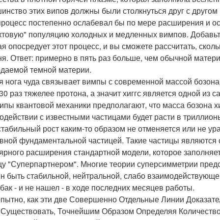
инство этих випов должны были столкнуться друг с другом
процесс постепенно ослабевал бы по мере расширения и ос
ктовую" популяцию холодных и медленных вимпов. Добавьт
ая опосредует этот процесс, и вы сможете рассчитать, ско
ня. Ответ: примерно в пять раз больше, чем обычной матер
даемой темной материи.
я нога чуда связывает вимпы с современной массой бозона х
130 раз тяжелее протона, а значит хиггс является одной из 
ипы квантовой механики предполагают, что масса бозона х
одействии с известными частицами будет расти в триллионы 
стабильный рост каким-то образом не отменяется или не у
вной фундаментальной частицей. Такие частицы являются
ярного расширения стандартной модели, которое заполняе
цу "Суперпартнером". Многие теории суперсимметрии предс
н быть стабильной, нейтральной, слабо взаимодействующей
 бак - и не нашел - в ходе последних месяцев работы.
пытно, как эти две Совершенно Отдельные Линии Доказател
 Существовать, Точнейшим Образом Определяя Количество 