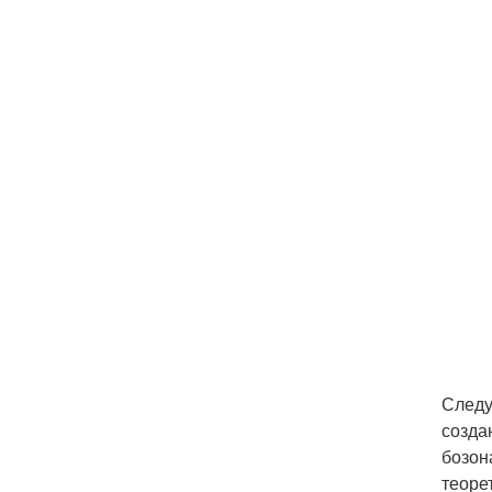
Следу
созда
бозон
теоре