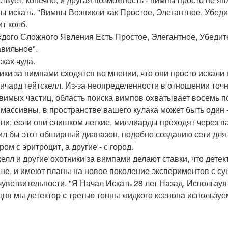
ы искать. "Вимпы Возникли как Простое, Элегантное, Убе
ит колб.
ждого Сложного Явления Есть Простое, Элегантное, Убеди
вильное".
ках чуда.
ики за вимпами сходятся во мнении, что они просто искали
ичард гейтскелл. Из-за неопределенности в отношении точ
вимых частиц, область поиска вимпов охватывает восемь п
 массивны, в пространстве вашего кулака может быть один 
ни; если они слишком легкие, миллиарды проходят через в
ил бы этот обширный диапазон, подобно созданию сети для 
ом с эритроцит, а другие - с город.
келл и другие охотники за вимпами делают ставки, что дете
ше, и имеют планы на новое поколение экспериментов с с
чувствительности. "Я Начал Искать 28 лет Назад, Используя
дня мы детектор с третью тонны жидкого ксенона используе