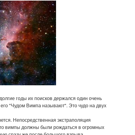
долгие годы их поисков держался один очень
его "Чудом Вимпа называют". Это чудо на двух
нется. Непосредственная экстраполяция
 что вимпы должны были рождаться в огромных
ную сразу же после большого взрыва.