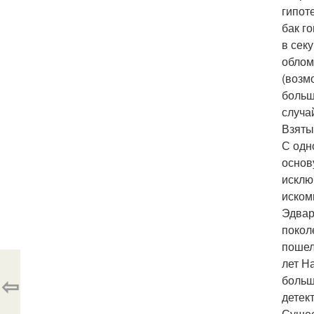
гипот
бак г
в сек
облом
(возм
больш
случа
Взяты
С одн
основ
исклю
иском
Эдвар
покол
пошел
лет Н
⇦
больш
детек
Сущес