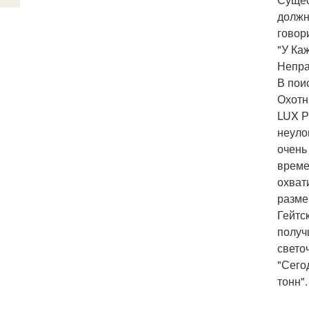
должн
говор
"У Ка
Непра
В поис
Охотн
LUX Р
неуло
очень
време
охват
размер
Гейтс
получ
свето
"Сего
тонн".