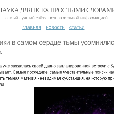
НАУКА ДЛЯ ВСЕХ ПРОСТЫМИ СЛОВАМ
самый лучший сайт c познавательной информацией.
главная
новости
статьи
ики в самом сердце тьмы усомнилис
.
а уже заждалась своей давно запланированной встречи с буд
ывает. Самые последние, самые чувствительные поиски част
ять темная материя - невидимая субстанция, на которую при
ли