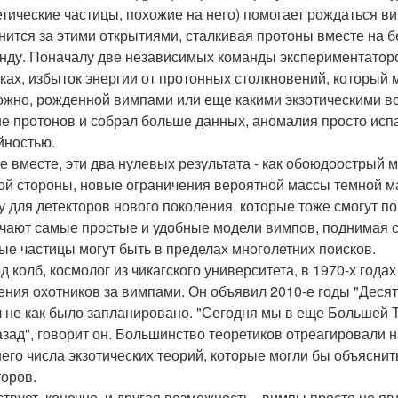
етические частицы, похожие на него) помогает рождаться в
онится за этими открытиями, сталкивая протоны вместе на 
унду. Поначалу две независимых команды экспериментато
ках, избыток энергии от протонных столкновений, который 
ожно, рожденной вимпами или еще какими экзотическими воз
е протонов и собрал больше данных, аномалия просто испа
йностью.
е вместе, эти два нулевых результата - как обоюдоострый м
ой стороны, новые ограничения вероятной массы темной 
у для детекторов нового поколения, которые тоже смогут по
чают самые простые и удобные модели вимпов, поднимая св
ые частицы могут быть в пределах многолетних поисков.
д колб, космолог из чикагского университета, в 1970-х год
ения охотников за вимпами. Он объявил 2010-е годы "Десят
 не как было запланировано. "Сегодня мы в еще Большей 
азад", говорит он. Большинство теоретиков отреагировали 
его числа экзотических теорий, которые могли бы объяснит
торов.
твует, конечно, и другая возможность - вимпы просто не 