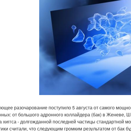
ющее разочарование поступило 5 августа от самого мощного
нных: от большого адронного коллайдера (бак) в Женеве, Ш
а хиггса - долгожданной последней частицы стандартной мо
тики считали, что следующим громким результатом от бак буде