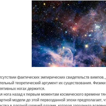
тсутствии фактических эмпирических свидетельств вимпов, 
тельный теоретический аргумент их существования. Физики 
лятивных ногах держится.
я нога назад к первым моментам космического времени тя
артной модели до этой первозданной эпохи предполагает,
ества в плотной горячей плазме, которая заполнила вселен