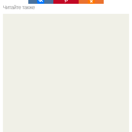
Читайте также
Космическая эйфория: что испытывает мозг в космосе?
Опоссум - единственный сумчатый обитатель северной
америки.