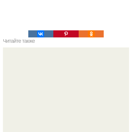
Читайте также
5 уроков от Леонардо да Винчи.