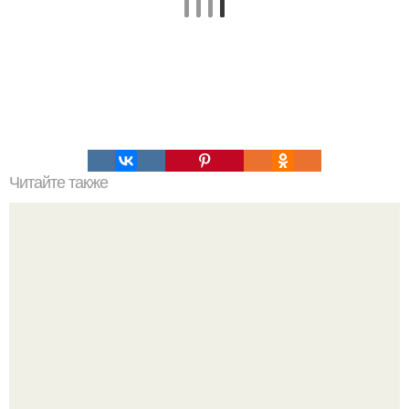
Читайте также
Почему Полярная звезда не меняет своего положения.
Видимые положения светил.