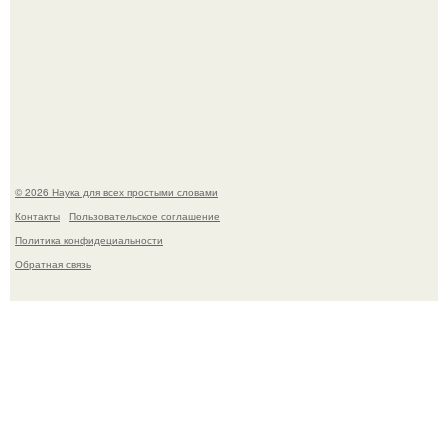
Пока вы читаете это, марсоход Curiosity поднимает
очередную порцию красной пыли. 6.
© 2026 Наука для всех простыми словами
Контакты
Пользовательское соглашение
Политика конфидециальности
Обратная связь