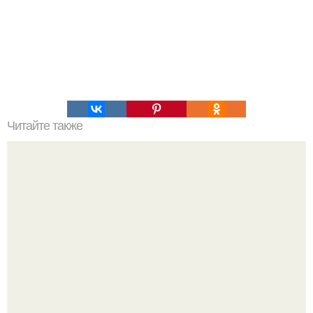
Читайте также
Самые страшные казни древнего мира (18 ).