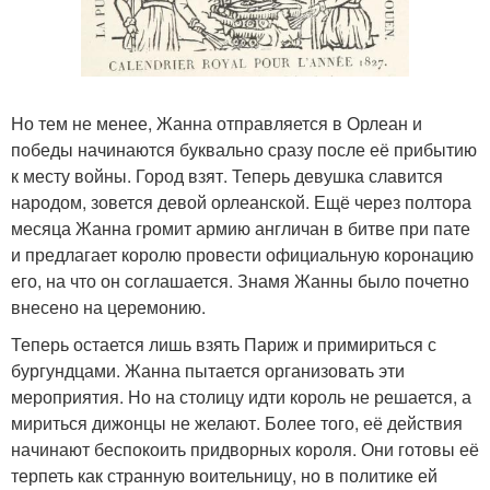
Но тем не менее, Жанна отправляется в Орлеан и
победы начинаются буквально сразу после её прибытию
к месту войны. Город взят. Теперь девушка славится
народом, зовется девой орлеанской. Ещё через полтора
месяца Жанна громит армию англичан в битве при пате
и предлагает королю провести официальную коронацию
его, на что он соглашается. Знамя Жанны было почетно
внесено на церемонию.
Теперь остается лишь взять Париж и примириться с
бургундцами. Жанна пытается организовать эти
мероприятия. Но на столицу идти король не решается, а
мириться дижонцы не желают. Более того, её действия
начинают беспокоить придворных короля. Они готовы её
терпеть как странную воительницу, но в политике ей