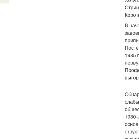
Стрин
Корот
В нач
завое
припи
Посте
1985 
перву
Профе
выгор
Обнар
слабы
общес
1980-
основ
струк
культ