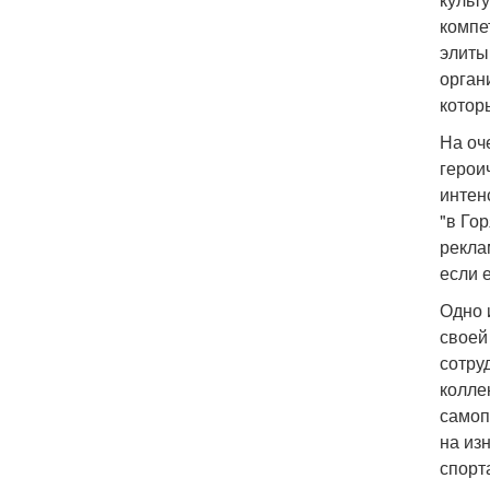
компе
элиты
орган
котор
На оч
герои
интен
"в Го
рекла
если 
Одно 
своей
сотру
колле
самоп
на из
спорта