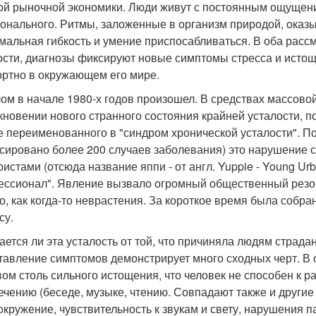
ой рыночной экономики. Люди живут с постоянным ощущение
онального. Ритмы, заложенные в организм природой, оказы
мальная гибкость и умение приспосабливаться. В оба рас
ости, диагнозы фиксируют новые симптомы стресса и истоще
ртно в окружающем его мире.
ом в начале 1980-х годов произошел. В средствах массово
кновении нового странного состояния крайней усталости, п
е переименованного в "синдром хронической усталости". П
сировано более 200 случаев заболевания) это нарушение 
ристами (отсюда название яппи - от англ. Yuppie - Young Ur
ссионал". Явление вызвало огромный общественный резон
о, как когда-то неврастения. За короткое время была собр
су.
ается ли эта усталость от той, что причиняла людям страда
тавление симптомов демонстрирует много сходных черт. В 
вом столь сильного истощения, что человек не способен к 
ечению (беседе, музыке, чтению. Совпадают также и другие
окружение, чувствительность к звукам и свету, нарушения п