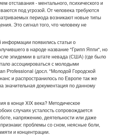
м отставания - ментального, психического и
ваются под угрозой. От человека требуются
сматриваемых периода возникают новые типы
ния. Это сигнал того, что человеку не
й информации появились статьи о
олучившего в народе название "Грипп Яппи", но
осле эпидемии в штате невада (США) (где было
стало ассоциироваться с молодыми
ban Professional (досл. "Молодой Городской
анс и распространилось по Европе так же
ана значительная документация по данному
ния в конце XIX века? Методическое
обоих случаях усталость сопровождается
работе, напряжению, деятельности или даже
 признаки: проблемы со сном, неясные боли,
амяти и концентрации.