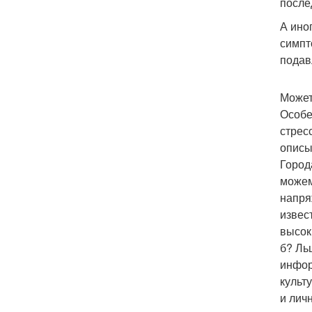
после
А ино
симпт
подав
Может
Особе
стрес
описы
Город
можем
напря
извес
высок
б? Ль
инфор
культ
и лич