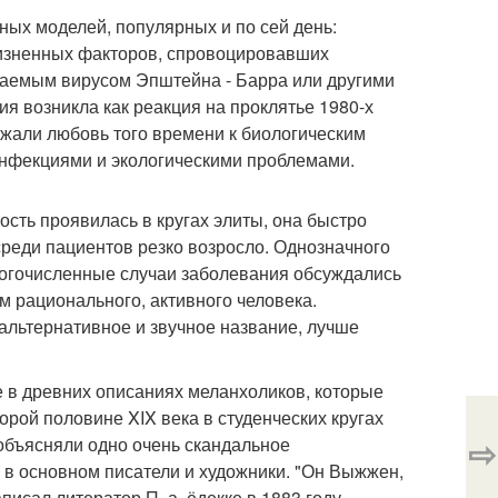
ных моделей, популярных и по сей день:
жизненных факторов, спровоцировавших
ваемым вирусом Эпштейна - Барра или другими
я возникла как реакция на проклятье 1980-х
ажали любовь того времени к биологическим
инфекциями и экологическими проблемами.
ость проявилась в кругах элиты, она быстро
среди пациентов резко возросло. Однозначного
ногочисленные случаи заболевания обсуждались
м рационального, активного человека.
т альтернативное и звучное название, лучше
е в древних описаниях меланхоликов, которые
ой половине XIX века в студенческих кругах
⇨
объясняли одно очень скандальное
 в основном писатели и художники. "Он Выжжен,
исал литератор П. а. ёдекке в 1883 году.