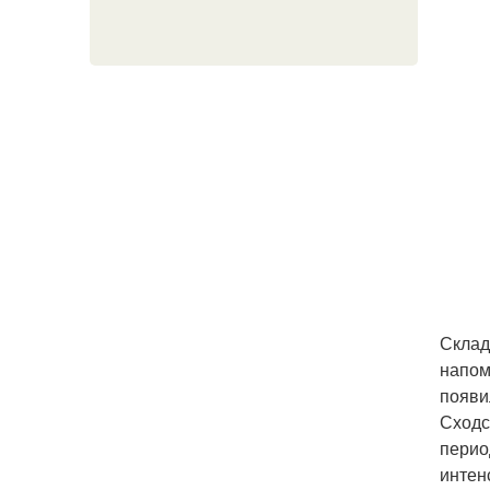
Склад
напом
появи
Сходс
перио
интен