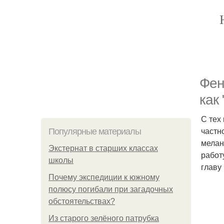
Фен
как
С тех
частн
Популярные материалы
мелан
Экстернат в старших классах
работ
школы
главу
Почему экспедиции к южному
полюсу погибали при загадочных
обстоятельствах?
Из старого зелёного патрубка