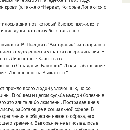
 крови (а также о "Нервах, Которые Лопаются с
атилось в диагноз, который быстро прижился и
ояния души, которому бы столь явно
личности. В Швеции о "Выгорании" заговорили в
нием, отчуждением и утратой сопереживания. В
овать Личностные Качества в
еского Страдания Ближних". Люди, заболевшие
ние, Изношенность, Выжатость".
т прежде всего людей увлеченных, но со
вины. В общем и целом судьба каждой болезни в
сего это элита либо люмпены. Пострадавшие в
иалисты, работающие в социальной сфере. В
акрепления в обществе некоего образа, его
ующего времени. Выгорание не вписывалось в
дъявлявшую высокие требования к гибкости и