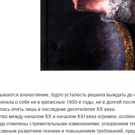
ывается впечатление, будто усталость решила выждать до
инала о себе ни в кризисные 1930-е годы, ни в долгий пос
лась опять лишь в последние десятилетия XX века.
тво между началом XX и началом XXI века огромно, особенн
да отмечены стремительными изменениями: ускорением те
сивным развитием техники и повышением требований, пред