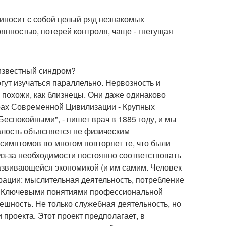
приносит с собой целый ряд незнакомых
янностью, потерей контроля, чаще - гнетущая
известный синдром?
гут изучаться параллельно. Нервозность и
 похожи, как близнецы. Они даже одинаково
рах Современной Цивилизации - Крупных
спокойными", - пишет врач в 1885 году, и мы
алость объясняется не физическим
симптомов во многом повторяет те, что были
 из-за необходимости постоянно соответствовать
звивающейся экономикой (и им самим. Человек
трации: мыслительная деятельность, потребление
я. Ключевыми понятиями профессиональной
пешность. Не только служебная деятельность, но
 проекта. Этот проект предполагает, в