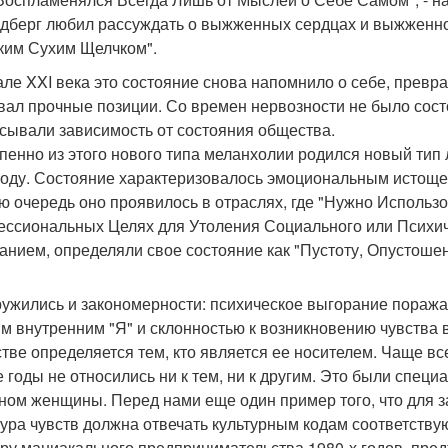
дберг любил рассуждать о выжженных сердцах и выжженной
ким Сухим Щелчком".
але XXI века это состояние снова напомнило о себе, превр
вал прочные позиции. Со времен нервозности не было сост
сывали зависимость от состояния общества.
пенно из этого нового типа меланхолии родился новый тип 
году. Состояние характеризовалось эмоциональным истоще
ю очередь оно проявилось в отраслях, где "Нужно Использ
ссиональных Целях для Утоления Социального или Психич
анием, определяли свое состояние как "Пустоту, Опустоше
ужились и закономерности: психическое выгорание поражае
м внутренним "Я" и склонностью к возникновению чувства 
тве определяется тем, кто является ее носителем. Чаще в
е годы не относились ни к тем, ни к другим. Это были спец
ном женщины. Перед нами еще один пример того, что для з
тура чувств должна отвечать культурным кодам соответств
уру маниакального предпринимательства 1980-х годов, пре