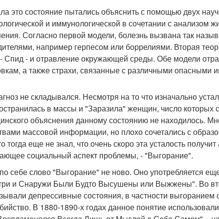
ла это состояние пытались объяснить с помощью двух науч
ологической и иммунологической в сочетании с анализом 
ения. Согласно первой модели, болезнь вызвана так назы
дителями, например герпесом или боррелиями. Вторая теори
 - Спид - и отравление окружающей среды. Обе модели отр
овкам, а также страхи, связанные с различными опасными 
агноз не складывался. Несмотря на то что изначально устал
остранилась в массы и "Заразила" женщин, число которых 
инского объяснения данному состоянию не находилось. М
твами массовой информации, но плохо сочетались с образо
то тогда еще не знал, что очень скоро эта усталость получи
ающее социальный аспект проблемы, - "Выгорание".
по себе слово "Выгорание" не ново. Оно употребляется ещ
три и Снаружи Были Будто Высушены или Выжжены". Во втор
азывали депрессивные состояния, в частности выгоранием 
бийство. В 1880-1890-х годах данное понятие использовали
Воспламенялся Всегда Лишь от Мыслей о Себе Самом", - нап