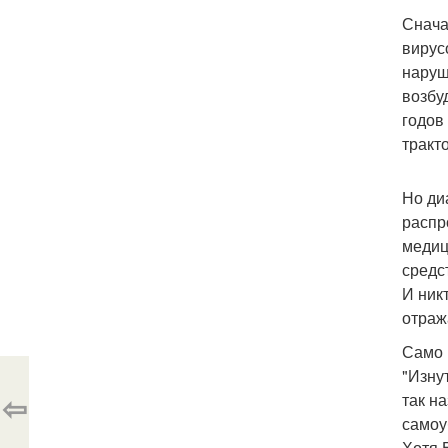
Снача
вирус
наруш
возбу
годов
тракт
Но ди
распр
медиц
средс
И ник
отраж
Само 
"Изну
⇦
так н
самоу
Хотя 