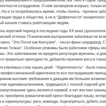
тентности сотрудников. О нем заговорили всерьез, только 
. Но и то потребовалось время, чтобы понять - причина за
изации труда в обществе, а не в "Дефектности" конкретного 
ый начали ставить работающим людям.
ень короткий период в последние годы XX века (хронология
ческий оттенок. Психическим выгоранием заболевал не всяк
сивно. "Это Почти как Контузия", - писал финн скордерюд. С
рячих Точках". Особенно уязвимы были работники сферы и
мы. Это заболевание не вредило репутации мужчины, и даж
его правильно преподнести, добавлял мужчине веса в глаз
из ключевых слов наших дней - "Идентичность" - было очень
 профессиональной идентичности все пострадавшие прина
дникам высокие требования и дающим им большие возможно
ктив единомышленников, трудящихся с полной отдачей для
ожертвование здесь является нормой, и нет жестких грани
нос приобрела романтический ореол благодаря языку, котор
 и наркокультуры: риск, команда, поднапрячься, добить (нап