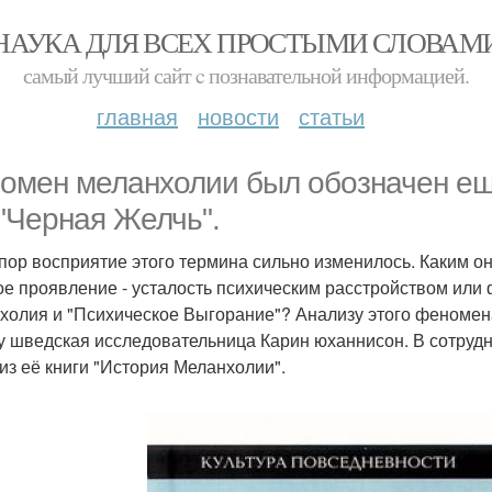
НАУКА ДЛЯ ВСЕХ ПРОСТЫМИ СЛОВАМ
самый лучший сайт c познавательной информацией.
главная
новости
статьи
омен меланхолии был обозначен ещ
 "Черная Желчь".
 пор восприятие этого термина сильно изменилось. Каким о
ое проявление - усталость психическим расстройством или
холия и "Психическое Выгорание"? Анализу этого феномена
у шведская исследовательница Карин юханнисон. В сотрудн
 из её книги "История Меланхолии".