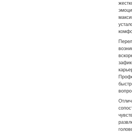
жестк
эмоци
макси
устал
комфо
Перел
возни
вскор
зафик
карье
Профе
быстр
вопро
Отлич
сопос
чувст
развл
голов