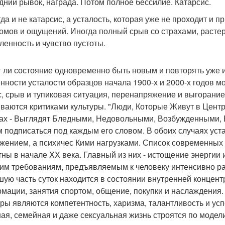
дний рывок, награда. Потом полное бессилие. Катарсис.
гда и не катарсис, а усталость, которая уже не проходит и 
омов и ощущений. Иногда полный срыв со страхами, растер
ленность и чувство пустоты.
 ли состояние одновременно быть новым и повторять уже 
нности усталости образцов начала 1900-х и 2000-х годов мо
с, срыв и тупиковая ситуация, перенапряжение и выгорание
ваются критиками культуры. "Люди, Которые Живут в Цент
ах - Выглядят Бледными, Недовольными, Возбужденными, Бе
 подписаться под каждым его словом. В обоих случаях уст
жением, а психичес Кими нагрузками. Список современных 
тны в начале XX века. Главный из них - истощение энергии
им требованиям, предъявляемым к человеку интенсивно ра
шую часть суток находится в состоянии внутренней концен
мации, занятия спортом, общение, покупки и наслаждени
уры являются компетентность, харизма, талантливость и ус
ная, семейная и даже сексуальная жизнь строятся по модели