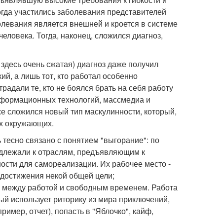
когда участились заболевания представителей
болевания является внешней и кроется в системе
человека. Тогда, наконец, сложился диагноз,
 здесь очень сжатая) диагноз даже получил
ий, а лишь тот, кто работал особенно
традали те, кто не боялся брать на себя работу
нформационных технологий, массмедиа и
е сложился новый тип маскулинности, который,
ах окружающих.
 тесно связано с понятием "выгорание": по
длежали к отраслям, предъявляющим к
сти для самореализации. Их рабочее место -
 достижения некой общей цели;
ц между работой и свободным временем. Работа
ый использует риторику из мира приключений,
ример, отчет), попасть в "Яблочко", кайф,