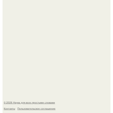
В участника сво ударила молния, когда он был на
лошади.
В Пскове археологи 800-летнее височное кольцо с
Балкан нашли.
© 2026 Наука для всех простыми словами
Контакты
Пользовательское соглашение