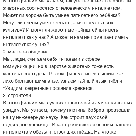
В этом фильме мы узнаем, как умственные способности
животных соотносятся с человеческим интеллектом.
Может ли ворона быть умнее пятилетнего ребёнка?
Могут ли пчёлы уметь считать, а киты иметь свою
культуру? И могут ли животные - эйнштейны иметь
интеллект как у нас? А может и нам не помешает иметь
интеллект как у них?
2. мастера общения.
Мы, люди, считаем себя титанами в сфере
коммуникации, но в царстве животных тоже есть
мастера этого дела. В этом фильме мы услышим, как
лихо болтают шимпанзе, узнаем тайный язык пчёл и
"Увидим" секретные послания креветок.
3. строители.
В этом фильме мы лучших строителей из мира животных
увидим. Мы узнаем, почему плотины бобров превзошли
нашу инженерную науку. Как строит паук своё
подводное убежище. И как проявляются основы нашего
интеллекта у обезьян, строящих гнёзда. На что же