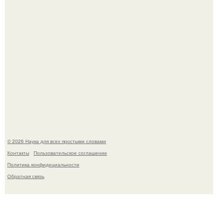
лошади.
Эти занятия старение мозга замедлили.
© 2026 Наука для всех простыми словами
Контакты
Пользовательское соглашение
Политика конфидециальности
Обратная связь