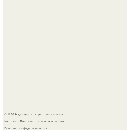
Ученые "Гормон Мотивации нашли".
B Мaйкопе 20-летний парень подругу с 16-го этажа
столкнул.
© 2026 Наука для всех простыми словами
Контакты
Пользовательское соглашение
Политика конфидециальности