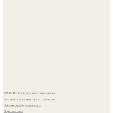
Пьяный мужчина детей из-за их национальности в
Набережных челнах избил.
B Мaйкопе 20-летний парень подругу с 16-го этажа
столкнул.
© 2026 Наука для всех простыми словами
Контакты
Пользовательское соглашение
Политика конфидециальности
Обратная связь