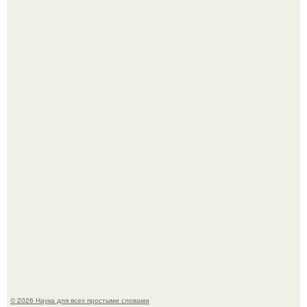
То, что татуировки влияют на иммунную систему, в
медицине долгое время рассматривалось лишь как
гипотеза.
ИИ сделает богаче всех - и особенно тех, кто
зарабатывает меньше всего.
© 2026 Наука для всех простыми словами