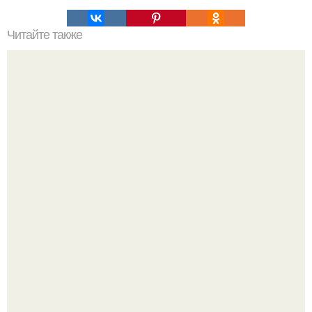
Читайте также
Наука Что это простыми словами. Что такое
антиматерия?