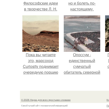
Философские идеи
но и болеть по-
в творчестве Л. Н.
настоящему.
Толстого.
Пока вы читаете
Опоссум -
это, марсоход
единственный
Curiosity поднимает
сумчатый
очередную порцию
обитатель северной
красной пыли. 6.
америки.
© 2026 Наука для всех простыми словами
К
П
Самый лучший сайт c познавательной информацией.