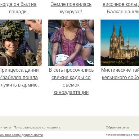
когда он был на
Земле появилась
височное кольц
лошади.
кукуруза?
Балкан нашли
Принцесса дании
В сеть просочились
Мистические та
Изабелла пошла
свежие кадры со
кельнского собо
служить в армию.
съёмок
киноадаптации
"Рапунцель", и всё
внимание
моментально
оказалось
онтакты
Пользовательское соглашение
Обратная связь
приковано к Тиган
олитика конфидециальности
Копирование разрешено при у
крофт.