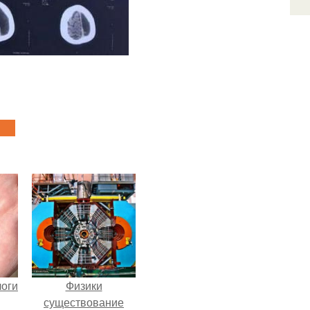
логи
Физики
существование