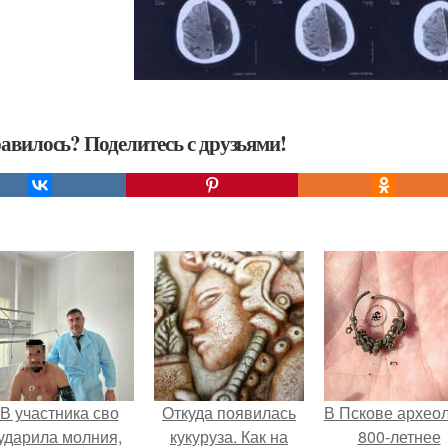
авилось? Поделитесь с друзьями!
В участника сво
Откуда появилась
В Пскове архео
ударила молния,
кукуруза. Как на
800-летнее