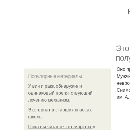
Это
пол
Оно п
Мужчи
Популярные материалы
невро
У вич и рака обнаружили
Снимо
одинаковый препятствующий
им. А
лечению механизм.
Экстернат в старших классах
школы
Пока вы читаете это, марсоход