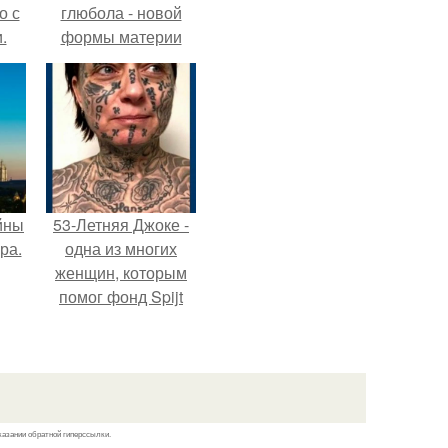
о с
глюбола - новой
.
формы материи
подтвердили.
йны
53-Летняя Джоке -
ра.
одна из многих
женщин, которым
помог фонд Spijt
van Tattoo,
основанный в
Роттердаме.
казании обратной гиперссылки.