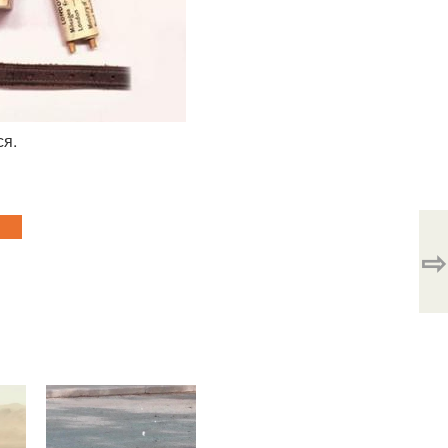
ся.
⇨