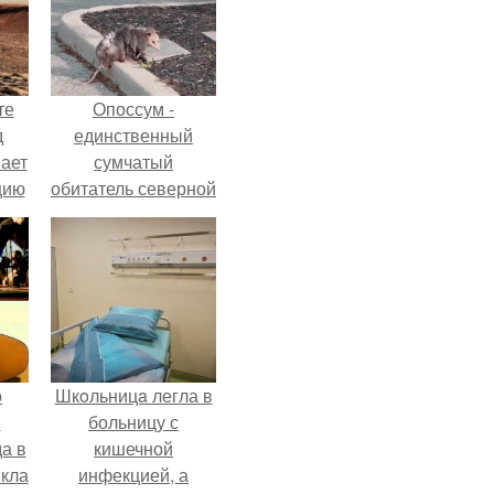
те
Опоссум -
д
единственный
мает
сумчатый
цию
обитатель северной
6.
америки.
о
Шкoльницa легла в
й
больницу с
а в
кишечной
кла
инфекцией, а