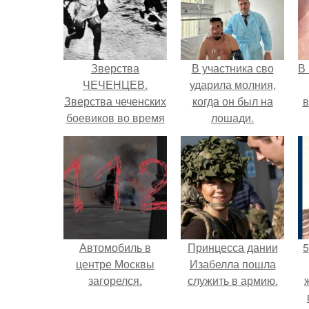
Зверства
В участника сво
В
ЧЕЧЕНЦЕВ.
ударила молния,
Зверства чеченских
когда он был на
в
боевиков во время
лошади.
первой чеченской.
Автомобиль в
Принцесса дании
5
центре Москвы
Изабелла пошла
загорелся.
служить в армию.