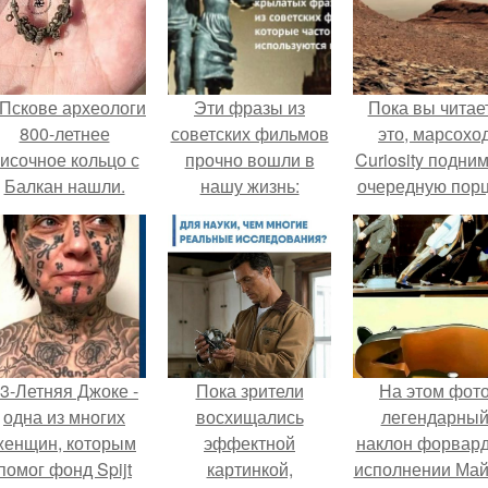
 Пскове археологи
Эти фразы из
Пока вы читае
800-летнее
советских фильмов
это, марсохо
исочное кольцо с
прочно вошли в
Curiosity подни
Балкан нашли.
нашу жизнь:
очередную пор
красной пыли. 
3-Летняя Джоке -
Пока зрители
На этом фот
одна из многих
восхищались
легендарны
женщин, которым
эффектной
наклон форвард
помог фонд Spijt
картинкой,
исполнении Май