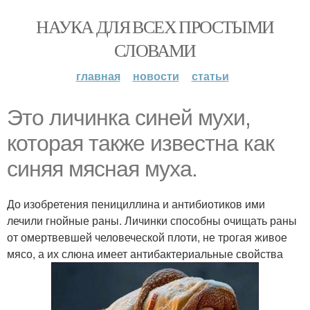
НАУКА ДЛЯ ВСЕХ ПРОСТЫМИ
СЛОВАМИ
главная
новости
статьи
Это личинка синей мухи,
которая также известна как
синяя мясная муха.
До изобретения пенициллина и антибиотиков ими
лечили гнойные раны. Личинки способны очищать раны
от омертвевшей человеческой плоти, не трогая живое
мясо, а их слюна имеет антибактериальные свойства