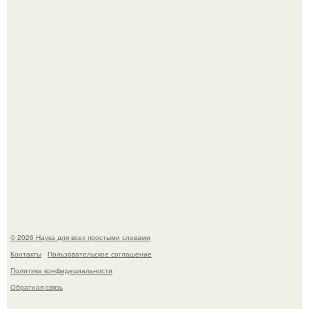
Mуж жену в Москве из-за ревности зарезал.
В сеть просочились свежие кадры со съёмок
киноадаптации "Рапунцель", и всё внимание
моментально оказалось приковано к Тиган крофт.
© 2026 Наука для всех простыми словами
Контакты
Пользовательское соглашение
Политика конфидециальности
Обратная связь