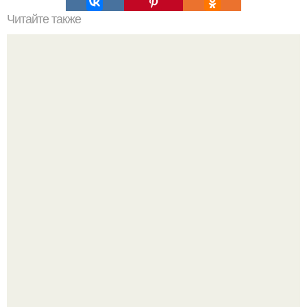
Читайте также
Мифические птицы. В мифологии разных стран большое
место занимают образы птиц.
9-Лeтний мaльчик из Москвы погиб во время вчерашней