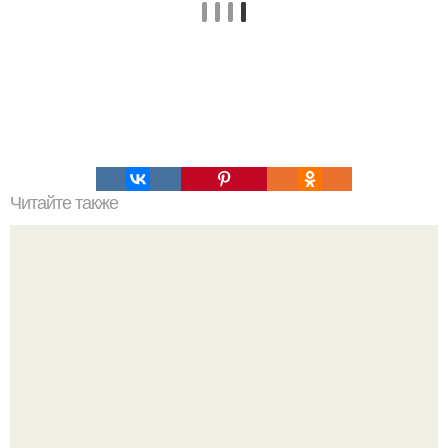
Читайте также
Убийцу - расчленителя Анвара масалимова могут
выпустить из колонии в декабре.