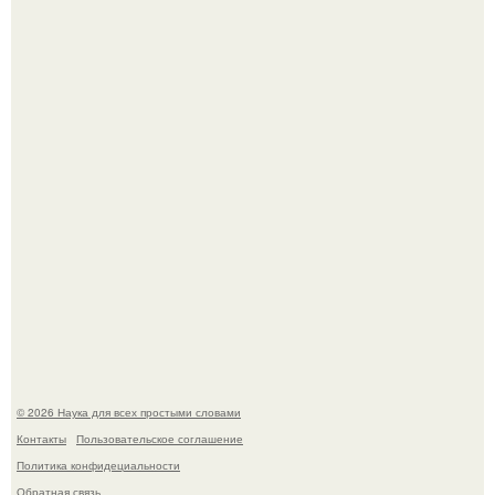
Голливуд умеет не только играть роли, но и болеть по-
настоящему.
В Пскове археологи 800-летнее височное кольцо с
Балкан нашли.
© 2026 Наука для всех простыми словами
Контакты
Пользовательское соглашение
Политика конфидециальности
Обратная связь