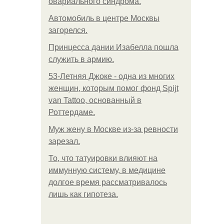
овариального синдрома.
Автомобиль в центре Москвы
загорелся.
Принцесса дании Изабелла пошла
служить в армию.
53-Летняя Джоке - одна из многих
женщин, которым помог фонд Spijt
van Tattoo, основанный в
Роттердаме.
Mуж жену в Москве из-за ревности
зарезал.
То, что татуировки влияют на
иммунную систему, в медицине
долгое время рассматривалось
лишь как гипотеза.