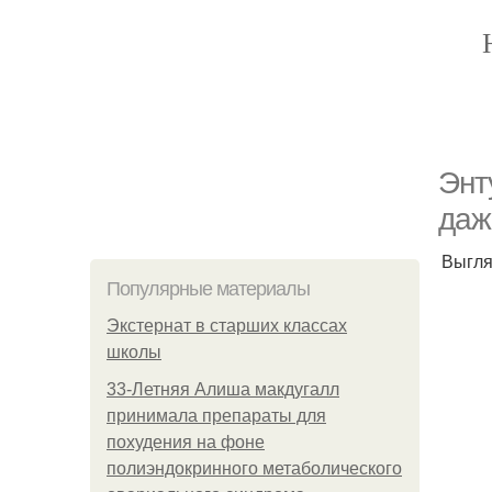
Энт
даж
Выгля
Популярные материалы
Экстернат в старших классах
школы
33-Летняя Алиша макдугалл
принимала препараты для
похудения на фоне
полиэндокринного метаболического