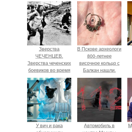
Зверства
В Пскове археологи
ЧЕЧЕНЦЕВ.
800-летнее
Зверства чеченских
височное кольцо с
боевиков во время
Балкан нашли.
первой чеченской.
У вич и рака
Автомобиль в
M