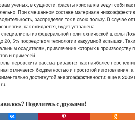
овам ученых, в сущности, фасеты кристалла ведут себя ка
лельно. При смешанном составе материала низкоэффекти
водительность, распределяя ток в свою пользу. В случае оп
роэнергии, как ожидается, будет устранена.
 специалисты из федеральной политехнической школы Лоза
 до 20, 5% посредством технологии вакуумной вспышки. Та
альным осадителям, привлечение которых к производству п
тов и примесей.
аллы перовскита рассматриваются как наиболее перспекти
иал отличается бюджетностью и простотой изготовления, а
риментально достигнутой энергоэффктивности: еще в 2009 го
ru.
авилось? Поделитесь с друзьями!