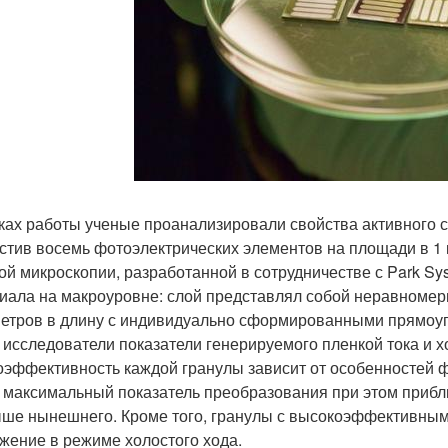
ках работы ученые проанализировали свойства активного с
стив восемь фотоэлектрических элементов на площади в 1
ой микроскопии, разработанной в сотрудничестве с Park Sy
иала на макроуровне: слой представлял собой неравномерн
етров в длину с индивидуально сформированными прямоу
 исследователи показатели генерируемого пленкой тока и хо
оэффективность каждой гранулы зависит от особенностей ф
, максимальный показатель преобразования при этом прибли
ше нынешнего. Кроме того, гранулы с высокоэффективны
жение в режиме холостого хода.