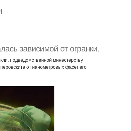
И
лась зависимой от огранки.
ркли, подведомственной минестерству
перовскита от нанометровых фасет его