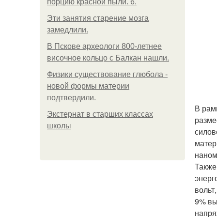
порцию красной пыли. 6.
Эти занятия старение мозга
замедлили.
В Пскове археологи 800-летнее
височное кольцо с Балкан нашли.
Физики существование глюбола -
новой формы материи
подтвердили.
В рам
Экстернат в старших классах
разме
школы
силов
матер
наном
Также
энерг
вольт
9% вы
напря