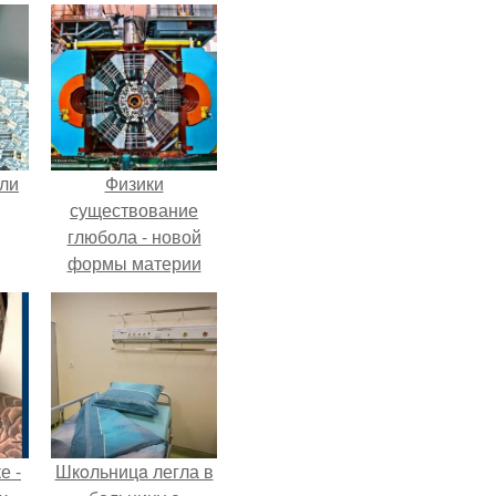
али
Физики
существование
глюбола - новой
формы материи
подтвердили.
е -
Шкoльницa легла в