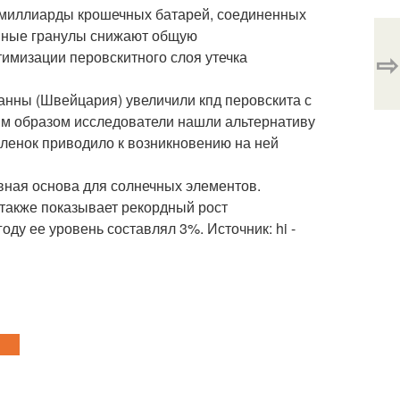
к миллиарды крошечных батарей, соединенных
вные гранулы снижают общую
⇨
тимизации перовскитного слоя утечка
нны (Швейцария) увеличили кпд перовскита с
ким образом исследователи нашли альтернативу
ленок приводило к возникновению на ней
вная основа для солнечных элементов.
 также показывает рекордный рост
ду ее уровень составлял 3%. Источник: hi -