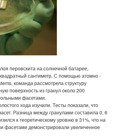
лоя перовскита на солнечной батарее,
 квадратный сантиметр. С помощью атомно -
stems, команда рассмотрела структуру
ую поверхность из гранул около 200
гольными фасетами.
лостого хода изучили. Тесты показали, что
асет. Разница между гранулами составила 0, 6
зился к теоретическому уровню в 31%, что на
ми фасетами демонстрировали увеличенное