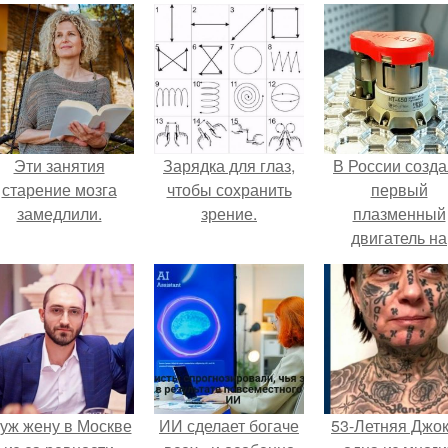
Эти занятия
Зарядка для глаз,
В России созд
старение мозга
чтобы сохранить
первый
замедлили.
зрение.
плазменный
двигатель на
криптоне.
уж жену в Москве
ИИ сделает богаче
53-Летняя Джок