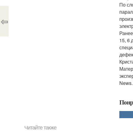
По сл
парал
⇦
произ
элект
Ранее
15, 6
специ
дефек
Крист
Матер
экспе
News. 
Понр
Читайте также