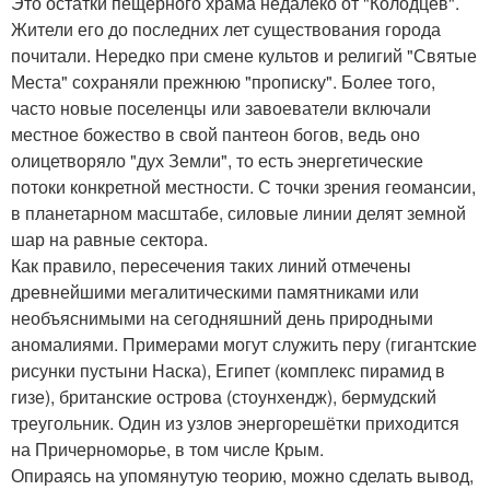
Это остатки пещерного храма недалеко от "Колодцев".
Жители его до последних лет существования города
почитали. Нередко при смене культов и религий "Святые
Места" сохраняли прежнюю "прописку". Более того,
часто новые поселенцы или завоеватели включали
местное божество в свой пантеон богов, ведь оно
олицетворяло "дух Земли", то есть энергетические
потоки конкретной местности. С точки зрения геомансии,
в планетарном масштабе, силовые линии делят земной
шар на равные сектора.
Как правило, пересечения таких линий отмечены
древнейшими мегалитическими памятниками или
необъяснимыми на сегодняшний день природными
аномалиями. Примерами могут служить перу (гигантские
рисунки пустыни Наска), Египет (комплекс пирамид в
гизе), британские острова (стоунхендж), бермудский
треугольник. Один из узлов энергорешётки приходится
на Причерноморье, в том числе Крым.
Опираясь на упомянутую теорию, можно сделать вывод,