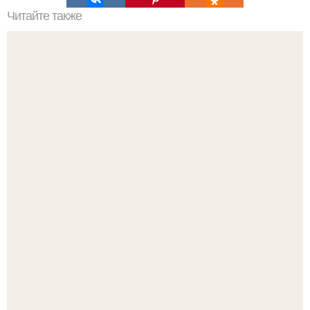
Читайте также
Гештальт. Что такое гештальт.
Опоссум - единственный сумчатый обитатель северной
америки.