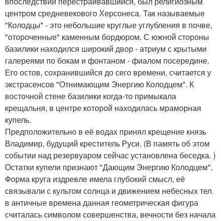
впоследствии перестраивавшийся, был религиозным
центром средневекового Херсонеса. Так называемые
"Колодцы" - это небольшие круглые углубления в почве,
"отороченные" каменным бордюром. С южной стороны
базилики находился широкий двор - атриум с крытыми
галереями по бокам и фонтаном - фиалом посередине.
Его остов, сохранившийся до сего времени, считается у
экстрасенсов "Отнимающим Энергию Колодцем". К
восточной стене базилики когда-то примыкала
крещальня, в центре которой находилась мраморная
купель.
Предположительно в её водах принял крещение князь
Владимир, будущий креститель Руси. (В память об этом
событии над резервуаром сейчас установлена беседка. )
Остатки купели признают "Дающим Энергию Колодцем".
Форма круга издревле имела глубокий смысл, её
связывали с культом солнца и движением небесных тел.
в античные времена данная геометрическая фигура
считалась символом совершенства, вечности без начала