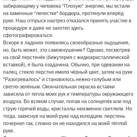
забирающему у человека "Плохую" энергию, мы встали
на каменные "лепестки" бордюра, протянули вперёд
руки. Наш отпрыск наотрез отказался принять участие в
процедуре и даже не захотел здесь
сфотографироваться.
Вскоре в ладонях появились своеобразные ощущения,
но, быть может, это самовнушение? Однако, посмотрев
на свой перстенёк (бижутерия с жидкокристаллической
вставкой), я была озадачена. Обычно, при одевании на
палец, стекло перстня имело чёрный цвет, затем на руке
"Разогревалось" и становилось нежно-голубым или
светло-зелёным. Окончательная окраска вставки
зависела от тепла моих рук и температуры окружающего
воздуха. Во всяком случае, попав на солнцепёк или под
струю горячей воды, кристаллы неизменно светлели. Но
тогда, зависнув на моей руке над колодцем, перстень
почернел так, словно он не находился на моей тёплой
руке.