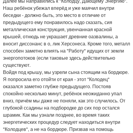
Далее мы направились к "Колодцу, Дающему Энергию".
Наш ребёнок убежал вперёд и уже маячил внутри
беседки - должно быть, это место в отличие от
предыдущего ему понравилось надо сказать, сия
металлическая конструкция, увенчанная красной
крышей, отнюдь не украшает древние оазвалины, а
вносит диссонанс в о, лик Херсонеса. Кроме того, металл
способен заметно влиять на "Работу" идущих от земли
энергопотоков (если таковые здесь действительно
существуют.
Войдя под крышу, мы узрели сына стоящим на бордюре.
Я попросила его отойти от края - этот "Колодец"
оказался заметно глубже предыдущего. Постояв
спокойно несколько минут, ребёнок неожиданно упал
вниз, причём мы даже не поняли, как это случилось. От
глубокой ссадины на подбородке до сих пор остался
шрамик. Как мы узнали позднее, во время таких
энергетических процедур следует находиться внутри
"Колодцев", а не на бордюре. Призвав на помощь