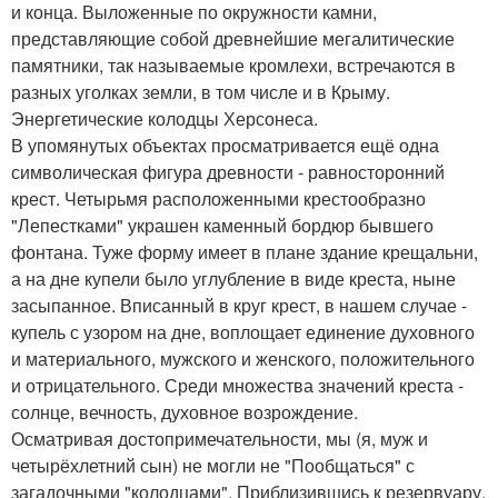
и конца. Выложенные по окружности камни,
представляющие собой древнейшие мегалитические
памятники, так называемые кромлехи, встречаются в
разных уголках земли, в том числе и в Крыму.
Энергетические колодцы Херсонеса.
В упомянутых объектах просматривается ещё одна
символическая фигура древности - равносторонний
крест. Четырьмя расположенными крестообразно
"Лепестками" украшен каменный бордюр бывшего
фонтана. Туже форму имеет в плане здание крещальни,
а на дне купели было углубление в виде креста, ныне
засыпанное. Вписанный в круг крест, в нашем случае -
купель с узором на дне, воплощает единение духовного
и материального, мужского и женского, положительного
и отрицательного. Среди множества значений креста -
солнце, вечность, духовное возрождение.
Осматривая достопримечательности, мы (я, муж и
четырёхлетний сын) не могли не "Пообщаться" с
загадочными "колодцами". Приблизившись к резервуару,