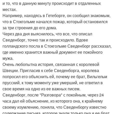
и то, что в данную минуту происходит в отдаленных
местах.
Например, находясь в Гетеборге, он сообщил знакомым,
что в Стокгольме начался пожар, который остановился
за три строения до его дома.
Через два дня выяснилось, что все, что описал
Сведенборг, точно так и происходило. Вдове
голландского посла в Стокгольме Сведенборг рассказал,
где именно хранится важный документ ее покойного
мужа.
Очень любопытна история, связанная с королевой
Швеции. Пригласив к себе Сведенборга, королева
попросил его объяснить ей, почему ее брат, Вильгельм
прусский, к тому моменту уже умерший, не ответил в
свое время на одно из ее важных писем.
Сведенборг, после "Разговора" с покойным, через 24
часа дал ей объяснение, из которого она, к крайнему
своему изумлению, поняла, что Сведенборгу известно
содержание письма, которое знали только она и ее брат.