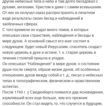
другие небесные тела и небо и там долго беседовал с
духами, ангелами, Христом и даже с самим всевышним.
От них он получал наказ распространять в печатном
виде результаты своих бесед и наблюдений в
заоблачных сферах.
С того времени он издал много томов, в которых
описывал свои странствия, наблюдения и беседы в
мире духов. А основной смысл его книг состоит в
следующем: будет новый Иерусалим, спаситель создаст
новую церковь в духе и истине, т. к. старая церковь в
течение столетий пришла в упадок.
Он описывал "Наблюдения" в мире духов: о состоянии
души после смерти, образе жизни духов, об особенных
отношениях духов между собой и т. д.; писал о небесных
телах в топографическом, физическом и нравственном
аспектах.
После 1743 г. у Сведенборга появился дар ясновидения,
изумлявший всех еще больше, чем его прежние
способности. Он стал видеть то, что случится в будущем,