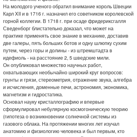
На молодого ученого обратил внимание король Швеции
Карл XII и в 1716 г. назначил его советником королевской
горной коллегии. В 1718 г. при осаде фридериксгалля
Сведенборг блистательно доказал, что может на
практике применять свое знание в механике, доставив
две галеры, пять больших ботов и одну шлюпку сухим
путем, через горы и долины - из штремштадта в
идефиоль - на расстояние 2, 5 шведские мили.
Он опубликовал множество научных работ,
охватывающих необычайно широкий круг вопросов:
грунты и грязи, стереометрия, отражение звука, алгебра
и исчисления, доменные печи, астрономия, экономика,
магнетизм и гидростатика.
Основал науку кристаллографию и впервые
сформулировал небулярную космогоническую теорию
(гипотеза о возникновении солнечной системы из
газового облака. На протяжении многих лет изучал
анатомию и физиологию человека и был первым, кто