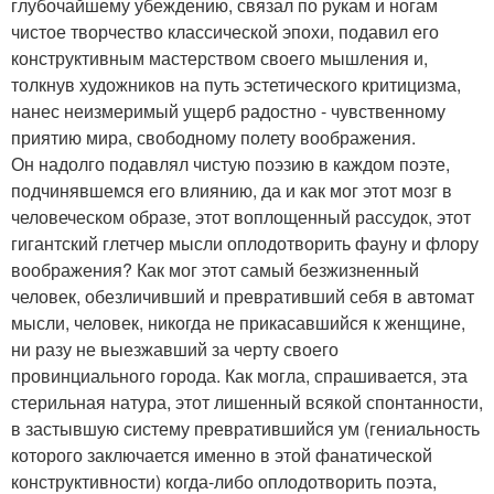
глубочайшему убеждению, связал по рукам и ногам
чистое творчество классической эпохи, подавил его
конструктивным мастерством своего мышления и,
толкнув художников на путь эстетического критицизма,
нанес неизмеримый ущерб радостно - чувственному
приятию мира, свободному полету воображения.
Он надолго подавлял чистую поэзию в каждом поэте,
подчинявшемся его влиянию, да и как мог этот мозг в
человеческом образе, этот воплощенный рассудок, этот
гигантский глетчер мысли оплодотворить фауну и флору
воображения? Как мог этот самый безжизненный
человек, обезличивший и превративший себя в автомат
мысли, человек, никогда не прикасавшийся к женщине,
ни разу не выезжавший за черту своего
провинциального города. Как могла, спрашивается, эта
стерильная натура, этот лишенный всякой спонтанности,
в застывшую систему превратившийся ум (гениальность
которого заключается именно в этой фанатической
конструктивности) когда-либо оплодотворить поэта,