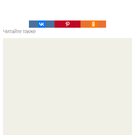
Читайте также
Леди гага толкнула дикаприо, когда шла получать
награду, и его реакция бесценна.