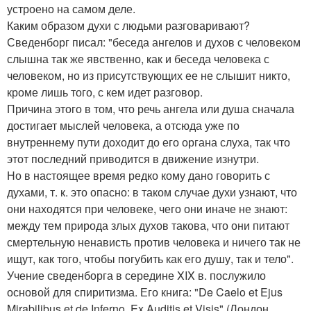
устроено на самом деле.
Каким образом духи с людьми разговаривают?
Сведенборг писал: "беседа ангелов и духов с человеком
слышна так же явственно, как и беседа человека с
человеком, но из присутствующих ее не слышит никто,
кроме лишь того, с кем идет разговор.
Причина этого в том, что речь ангела или душа сначала
достигает мыслей человека, а отсюда уже по
внутреннему пути доходит до его органа слуха, так что
этот последний приводится в движение изнутри.
Но в настоящее время редко кому дано говорить с
духами, т. к. это опасно: в таком случае духи узнают, что
они находятся при человеке, чего они иначе не знают:
между тем природа злых духов такова, что они питают
смертельную ненависть против человека и ничего так не
ищут, как того, чтобы погубить как его душу, так и тело".
Учение сведенборга в середине XIX в. послужило
основой для спиритизма. Его книга: "De Caelo et Ejus
Mirabilibus et de Inferno. Ex Auditis et Visis" (Лондон,