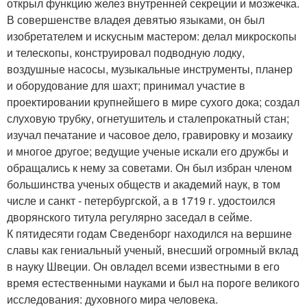
открыл функцию желез внутренней секреции и мозжечка.
В совершенстве владея девятью языками, он был
изобретателем и искусным мастером: делал микроскопы
и телескопы, конструировал подводную лодку,
воздушные насосы, музыкальные инструменты, планер
и оборудование для шахт; принимал участие в
проектировании крупнейшего в мире сухого дока; создал
слуховую трубку, огнетушитель и сталепрокатный стан;
изучал печатание и часовое дело, гравировку и мозаику
и многое другое; ведущие ученые искали его дружбы и
обращались к нему за советами. Он был избран членом
большинства ученых обществ и академий наук, в том
числе и санкт - петербургской, а в 1719 г. удостоился
дворянского титула регулярно заседал в сейме.
К пятидесяти годам Сведенборг находился на вершине
славы как гениальный ученый, внесший огромный вклад
в науку Швеции. Он овладел всеми известными в его
время естественными науками и был на пороге великого
исследования: духовного мира человека.