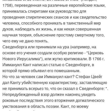
1758), переведенная на различные европейские языки,
принималась спиритами как руководство для
проведения спиритических сеансов и как свидетельство
человека, способного проникать в таинственный мир
духов, наблюдать их жизнь, и как некая совершенная
научная теория, объяснение простому смертному того,
чего ему не дано понять.
Сведенборга или принимали на ура (например, на
основе его учения создали особую религию - "Церковь
Нового Иерусалима"), или жутко критиковали. В 1766 г.
Иммануил Кант написал статью о Сведенборге, в
которой прямо объявил его помешанным.
Но что за человек сам Иммануил кант? Стефан Цвейг
дал Канту убийственную характеристику, заставляющую
не принимать всерьез то, что он сказал о Сведенборге: ".
Непредубежденный взор должен наконец увидеть
роковые последствия этого вторжения догматического
умствования в область поэзии. Кант, по моему