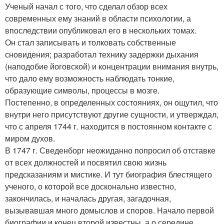
Ученый начал с того, что сделал обзор всех
современных ему знаний в области психологии, а
впоследствии опубликовал его в нескольких томах.
Он стал записывать и толковать собственные
сновидения; разработал технику задержки дыхания
(наподобие йоговской) и концентрации внимания внутрь,
что дало ему возможность наблюдать тонкие,
образующие символы, процессы в мозге.
Постепенно, в определенных состояниях, он ощутил, что
внутри него присутствуют другие сущности, и утверждал,
что с апреля 1744 г. находится в постоянном контакте с
миром духов.
В 1747 г. Сведенборг неожиданно попросил об отставке
от всех должностей и посвятил свою жизнь
предсказаниям и мистике. И тут биография блестящего
ученого, о которой все досконально известно,
закончилась, и началась другая, загадочная,
вызывавшая много домыслов и споров. Начало первой
биографии и конец второй известны, а о середине