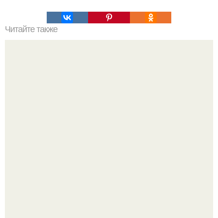
Читайте также
Зверства ЧЕЧЕНЦЕВ. Зверства чеченских боевиков во
время первой чеченской.