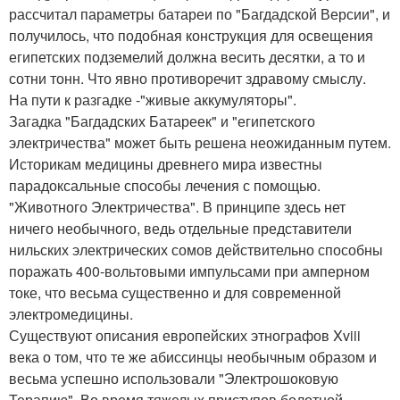
рассчитал параметры батареи по "Багдадской Версии", и
получилось, что подобная конструкция для освещения
египетских подземелий должна весить десятки, а то и
сотни тонн. Что явно противоречит здравому смыслу.
На пути к разгадке -"живые аккумуляторы".
Загадка "Багдадских Батареек" и "египетского
электричества" может быть решена неожиданным путем.
Историкам медицины древнего мира известны
парадоксальные способы лечения с помощью.
"Животного Электричества". В принципе здесь нет
ничего необычного, ведь отдельные представители
нильских электрических сомов действительно способны
поражать 400-вольтовыми импульсами при амперном
токе, что весьма существенно и для современной
электромедицины.
Существуют описания европейских этнографов Xviii
века о том, что те же абиссинцы необычным образом и
весьма успешно использовали "Электрошоковую
Терапию". Во время тяжелых приступов болотной