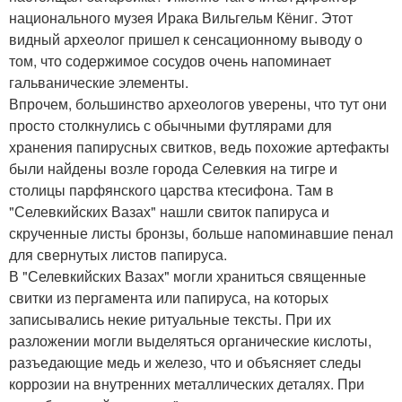
национального музея Ирака Вильгельм Кёниг. Этот
видный археолог пришел к сенсационному выводу о
том, что содержимое сосудов очень напоминает
гальванические элементы.
Впрочем, большинство археологов уверены, что тут они
просто столкнулись с обычными футлярами для
хранения папирусных свитков, ведь похожие артефакты
были найдены возле города Селевкия на тигре и
столицы парфянского царства ктесифона. Там в
"Селевкийских Вазах" нашли свиток папируса и
скрученные листы бронзы, больше напоминавшие пенал
для свернутых листов папируса.
В "Селевкийских Вазах" могли храниться священные
свитки из пергамента или папируса, на которых
записывались некие ритуальные тексты. При их
разложении могли выделяться органические кислоты,
разъедающие медь и железо, что и объясняет следы
коррозии на внутренних металлических деталях. При