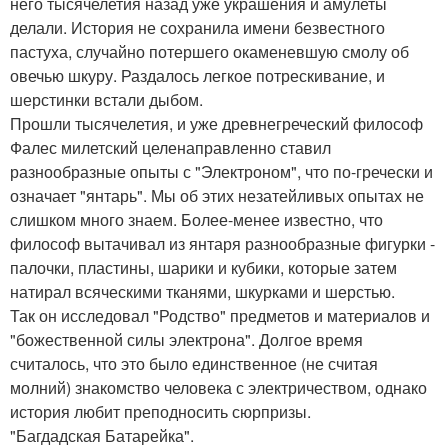
него тысячелетия назад уже украшения и амулеты
делали. История не сохранила имени безвестного
пастуха, случайно потершего окаменевшую смолу об
овечью шкуру. Раздалось легкое потрескивание, и
шерстинки встали дыбом.
Прошли тысячелетия, и уже древнегреческий философ
Фалес милетский целенаправленно ставил
разнообразные опыты с "Электроном", что по-гречески и
означает "янтарь". Мы об этих незатейливых опытах не
слишком много знаем. Более-менее известно, что
философ вытачивал из янтаря разнообразные фигурки -
палочки, пластины, шарики и кубики, которые затем
натирал всяческими тканями, шкурками и шерстью.
Так он исследовал "Родство" предметов и материалов и
"божественной силы электрона". Долгое время
считалось, что это было единственное (не считая
молний) знакомство человека с электричеством, однако
история любит преподносить сюрпризы.
"Багдадская Батарейка".