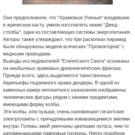
Они предположили, что "Храмовые Ученые" входившие
в жреческую касту, умели изготовлять некие "Джед -
столбы", одни из составляющих системы энергопитания.
Авторы также утверждают, что при раскопках пирамид
были обнаружены модели всяческих "Прожекторов" с
медными проводами.
Выводы исследователей "Египетского Света" основаны
на необычных храмовых древнеегипетских фресках.
Прежде всего, здесь выделяются таинственные
барельефы подземного храма дендеры. В одной из
каменных камер непонятного назначения изображены
человеческие фигуры рядом с некими предметами,
имеющими форму колбы.
Эти колбы, или пузыри, очень напоминают гигантские
электролампы с причудливыми извивающимися змеями
внутри. Головы змей увенчаны цветками лотоса, чем-то
напоминающими ламповые патроны. Нечто подобное