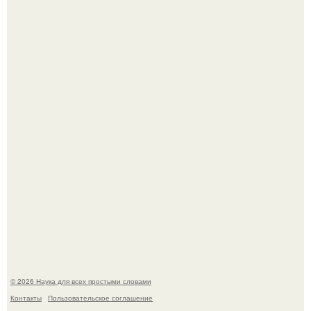
53-Летняя Джоке - одна из многих женщин, которым
помог фонд Spijt van Tattoo, основанный в Роттердаме.
Пока зрители восхищались эффектной картинкой,
создатели фильма фактически построили одну из самых
точных визуальных моделей чёрной дыры.
© 2026 Наука для всех простыми словами
Контакты
Пользовательское соглашение