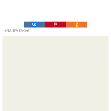
Читайте также
Как с помощью полотенца убрать живот и выпрямить
спину.