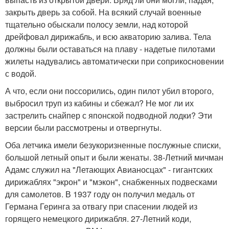
закрыть дверь за собой. На всякий случай военные
тщательно обыскали полосу земли, над которой
дрейфовал дирижабль, и всю акваторию залива. Тела
должны были оставаться на плаву - надетые пилотами
жилеты надувались автоматически при соприкосновении
с водой.
А что, если они поссорились, один пилот убил второго,
выбросил труп из кабины и сбежал? Не мог ли их
застрелить снайпер с японской подводной лодки? Эти
версии были рассмотрены и отвергнуты.
Оба летчика имели безукоризненные послужные списки,
большой летный опыт и были женаты. 38-Летний мичман
Адамс служил на "Летающих Авианосцах" - гигантских
дирижаблях "экрон" и "мэкон", снабженных подвесками
для самолетов. В 1937 году он получил медаль от
Германа Геринга за отвагу при спасении людей из
горящего немецкого дирижабля. 27-Летний коди,