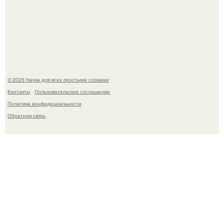
Шкoльницa легла в больницу с кишечной инфекцией, а
выписалась с вич и гепатитом с.
© 2026 Наука для всех простыми словами
Контакты
Пользовательское соглашение
Политика конфидециальности
Обратная связь