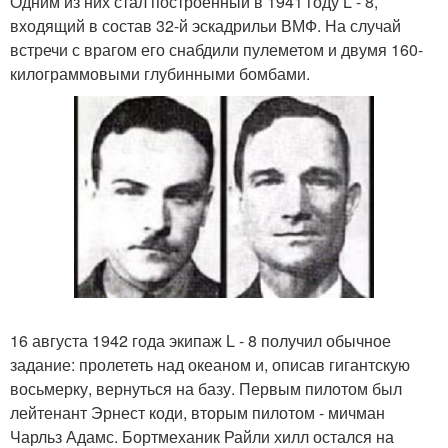
Одним из них стал построенный в 1941 году L - 8,
входящий в состав 32-й эскадрильи ВМФ. На случай
встречи с врагом его снабдили пулеметом и двумя 160-
килограммовыми глубинными бомбами.
16 августа 1942 года экипаж L - 8 получил обычное
задание: пролететь над океаном и, описав гигантскую
восьмерку, вернуться на базу. Первым пилотом был
лейтенант Эрнест коди, вторым пилотом - мичман
Чарльз Адамс. Бортмеханик Райли хилл остался на