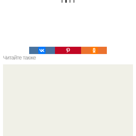
Читайте также
Пустое озеро - аномальная зона Алтая.