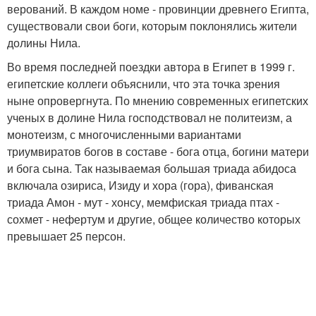
верований. В каждом номе - провинции древнего Египта,
существовали свои боги, которым поклонялись жители
долины Нила.
Во время последней поездки автора в Египет в 1999 г.
египетские коллеги объяснили, что эта точка зрения
ныне опровергнута. По мнению современных египетских
ученых в долине Нила господствовал не политеизм, а
монотеизм, с многочисленными вариантами
триумвиратов богов в составе - бога отца, богини матери
и бога сына. Так называемая большая триада абидоса
включала озириса, Изиду и хора (гора), фиванская
триада Амон - мут - хонсу, мемфиская триада птах -
сохмет - нефертум и другие, общее количество которых
превышает 25 персон.