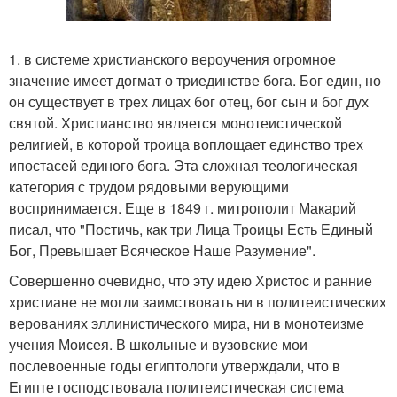
1. в системе христианского вероучения огромное
значение имеет догмат о триединстве бога. Бог един, но
он существует в трех лицах бог отец, бог сын и бог дух
святой. Христианство является монотеистической
религией, в которой троица воплощает единство трех
ипостасей единого бога. Эта сложная теологическая
категория с трудом рядовыми верующими
воспринимается. Еще в 1849 г. митрополит Макарий
писал, что "Постичь, как три Лица Троицы Есть Единый
Бог, Превышает Всяческое Наше Разумение".
Совершенно очевидно, что эту идею Христос и ранние
христиане не могли заимствовать ни в политеистических
верованиях эллинистического мира, ни в монотеизме
учения Моисея. В школьные и вузовские мои
послевоенные годы египтологи утверждали, что в
Египте господствовала политеистическая система