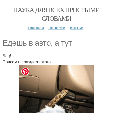
НАУКА ДЛЯ ВСЕХ ПРОСТЫМИ
СЛОВАМИ
главная
новости
статьи
Едешь в авто, а тут.
Бац!
Совсем не ожидал такого