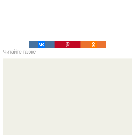
Читайте также
Майкл ньютон - путешествия души.