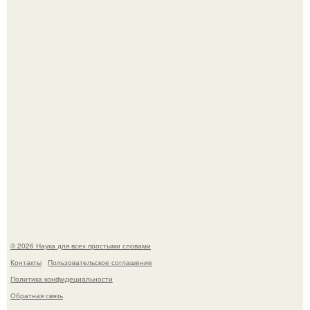
Mуж жену в Москве из-за ревности зарезал.
Мистические тайны кельнского собора.
© 2026 Наука для всех простыми словами
Контакты
Пользовательское соглашение
Политика конфидециальности
Обратная связь