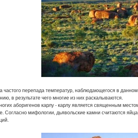
-за частого перепада температур, наблюдающегося в данно
нию, в результате чего многие из них раскалываются.
ногих аборигенов карлу - карлу является священным место
е. Согласно мифологии, дьявольские камни считаются яйца
ций.