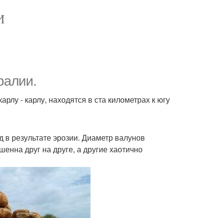
И
ралии.
лу - карлу, находятся в ста километрах к югу
д в результате эрозии. Диаметр валунов
шенна друг на друге, а другие хаотично