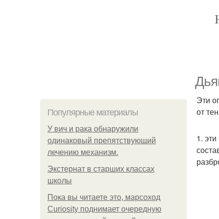
Дья
Эти о
от те
Популярные материалы
У вич и рака обнаружили
1. эт
одинаковый препятствующий
соста
лечению механизм.
разбр
Экстернат в старших классах
школы
Пока вы читаете это, марсоход
Curiosity поднимает очередную