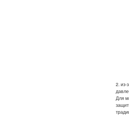
2. из
давле
Для м
защит
тради