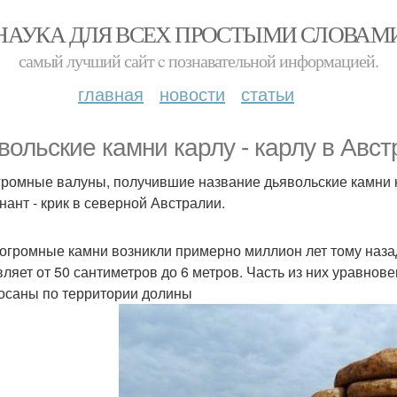
НАУКА ДЛЯ ВСЕХ ПРОСТЫМИ СЛОВАМ
самый лучший сайт c познавательной информацией.
главная
новости
статьи
вольские камни карлу - карлу в Авст
громные валуны, получившие название дьявольские камни кар
ннант - крик в северной Австралии.
и огромные камни возникли примерно миллион лет тому наза
вляет от 50 сантиметров до 6 метров. Часть из них уравнове
осаны по территории долины