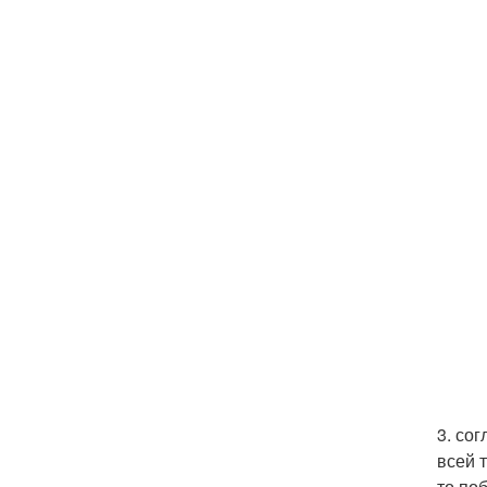
3. со
всей 
то по