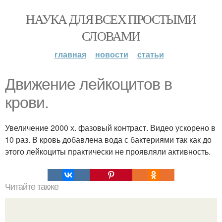
НАУКА ДЛЯ ВСЕХ ПРОСТЫМИ
СЛОВАМИ
главная
новости
статьи
Движение лейкоцитов в
крови.
Увеличение 2000 х. фазовый контраст. Видео ускорено в
10 раз. В кровь добавлена вода с бактериями так как до
этого лейкоциты практически не проявляли активность.
Читайте также