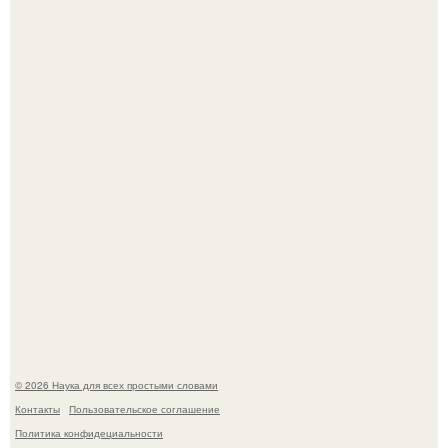
В Пскове археологи 800-летнее височное кольцо с
Балкан нашли.
Эти занятия старение мозга замедлили.
© 2026 Наука для всех простыми словами
Контакты
Пользовательское соглашение
Политика конфидециальности