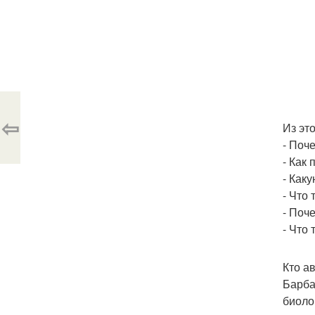
⇦
Из это
- Поч
- Как
- Как
- Что 
- Поч
- Что
Кто ав
Барба
биоло