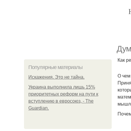
Дум
Как р
Популярные материалы
О чем 
Искажения. Это не тайна.
Приня
Украина выполнила лишь 15%
котор
приоритетных реформ на пути к
матем
вступлению в евросоюз, - The
мышле
Guardian.
Почем