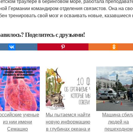
ветском траулере в беринговом море, работала преподавате
ной Германии командиром отделения связистов. Она на сво
бен тренировать свой мозг и осваивать новые, казавшиеся 
авилось? Поделитесь с друзьями!
оссийские ученые
Мы пытаемся найти
Машина сбил
из нии имени
новую информацию
людей на
Семашко
в глубинах океана и
пешеходном