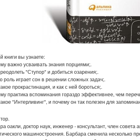
й книги вы узнаете:
ему важно усваивать знания порциями;.
 преодолеть "Ступор" и добиться озарения;.
ую роль играет сон в решении сложных задач;.
такое прокрастинация, и как с ней бороться;.
ему практика вспоминания гораздо эффективнее, чем перечи
 такое "Интерливинг", и почему он так полезен для запомин
тор.
ра оакли, доктор наук, инженер - консультант, член совета
гического машиностроения. Барбара сменила несколько пр