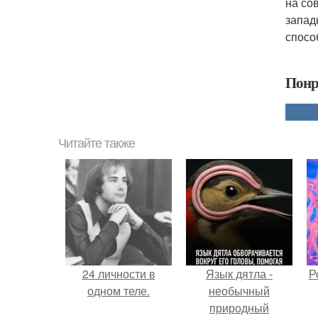
на со
запад
спосо
Понр
Читайте также
24 личности в
Язык дятла -
Р
одном теле.
необычный
природный