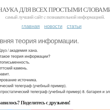
НАУКА ДЛЯ ВСЕХ ПРОСТЫМИ СЛОВАМ
самый лучший сайт c познавательной информацией.
главная
новости
статьи
вняя теория информации.
Круз / академия хана.
о такое теория информации?
отописьменность.
еттский камень.
фавит.
дирование источника.
тический телеграф (учебный пример).
ектростатический телеграф (учебный пример) 8. батарея и э
авилось? Поделитесь с друзьями!