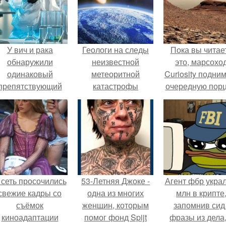
У вич и рака
Геологи на следы
Пока вы читае
обнаружили
неизвестной
это, марсохо
одинаковый
метеоритной
Curiosity подни
препятствующий
катастрофы
очередную пор
ечению механизм.
древности
красной пыли. 
наткнулись.
 сеть просочились
53-Летняя Джоке -
Агент фбр украл
свежие кадры со
одна из многих
млн в крипте
съёмок
женщин, которым
запомнив сид 
киноадаптации
помог фонд Spijt
фразы из дела,