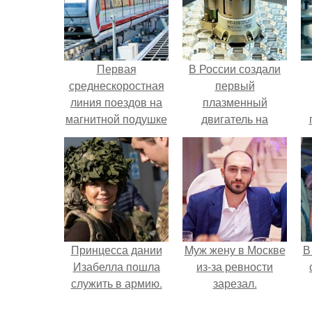
Первая
В России создали
среднескоростная
первый
линия поездов на
плазменный
магнитной подушке
двигатель на
будет запущена в
криптоне.
л
Пекине в конце
этого года!
Принцесса дании
Mуж жену в Москве
В
Изабелла пошла
из-за ревности
служить в армию.
зарезал.