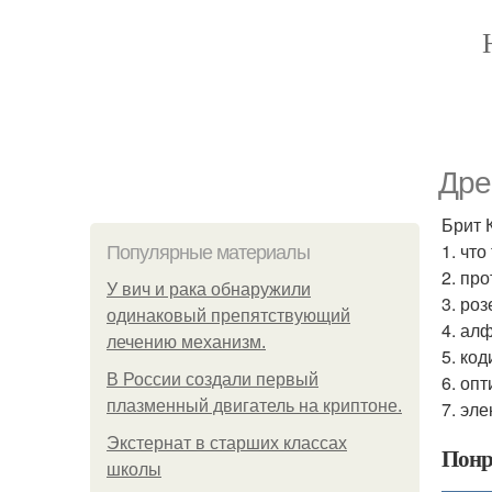
Дре
Брит 
1. чт
Популярные материалы
2. пр
У вич и рака обнаружили
3. роз
одинаковый препятствующий
4. ал
лечению механизм.
5. ко
В России создали первый
6. оп
плазменный двигатель на криптоне.
7. эл
Экстернат в старших классах
Понр
школы