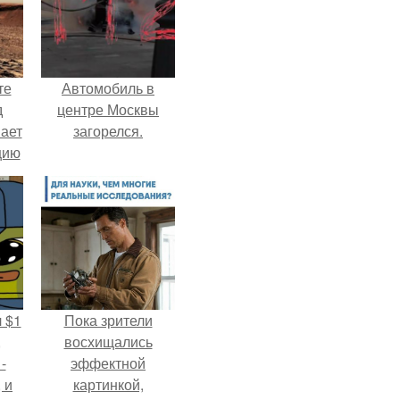
те
Автомобиль в
д
центре Москвы
мает
загорелся.
цию
6.
 $1
Пока зрители
,
восхищались
-
эффектной
 и
картинкой,