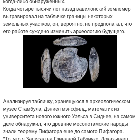
когда-либо обнаруженных.
Когда четыре тысячи лет назад вавилонский землемер
выгравировал на табличке границы некоторых
земельных участков, он, вероятно, не предполагал, что
его работе суждено изменить археологию будущего.
Анализируя табличку, хранящуюся в археологическом
музее Стамбула, Дэниел мэнсфилд, математик из
университета нового южного Уэльса в Сиднее, на самом
деле обнаружил, что древние месопотамские народы
знали теорему Пифагора еще до самого Пифагора.
"То, что я Записал на Глиняной Табличке, Доказывает,