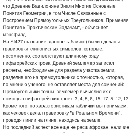
что Древние Вавилоняне Знали Многие Основные
Понятия Геометрии, в том Числе Связанные с
Построением Прямоугольных Треугольников, Применяя
Понятия к Практическим Задачам", - объясняет
мэнсфилд.
На Si427 (название, данное табличке) были сделаны
гравировки клинописных символов, которые,
несомненно, соответствуют длинному ряду
пифагорейских троек. Древний землемер записал
расчеты, необходимые для раздела участка земли,
разделив его на прямоугольники с точностью, которая,
по мнению ученого, не оставляет места для сомнений:
Прямоугольники точны: землемер вычислил их с
помощью пифагорейских троек: 3, 4, 5; 8, 15, 17; 5, 12, 13.
Кроме того, по характеристикам таблички мы понимаем,
как человек делал гравировку "в Реальном Времени",
проводя линии на глине, находясь на земле.
Но последний аспект все еще не расшифрован: наличие