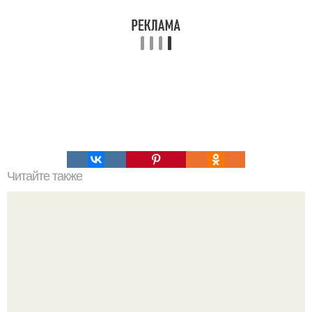
Читайте также
Алексей Ананенко Валерий Беспалов и Борис Баранов.