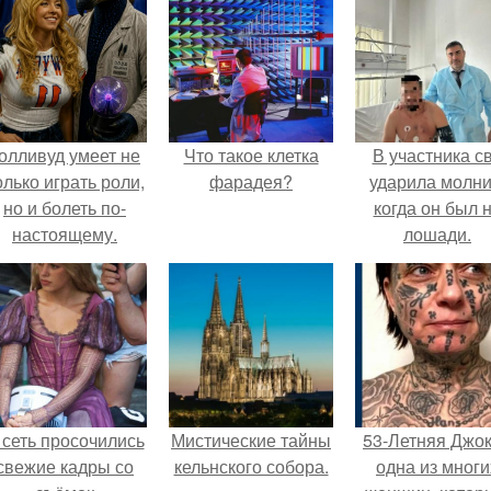
олливуд умеет не
Что такое клетка
В участника с
олько играть роли,
фарадея?
ударила молни
но и болеть по-
когда он был 
настоящему.
лошади.
 сеть просочились
Мистические тайны
53-Летняя Джок
свежие кадры со
кельнского собора.
одна из многи