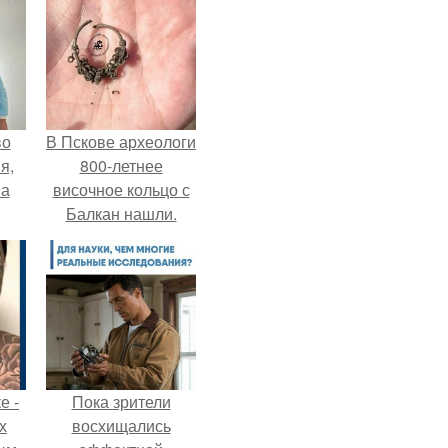
во
В Пскове археологи
я,
800-летнее
на
височное кольцо с
Балкан нашли.
е -
Пока зрители
х
восхищались