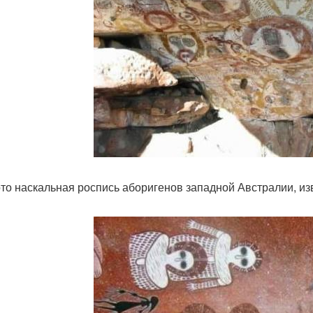
то наскальная роспись аборигенов западной Австралии, из