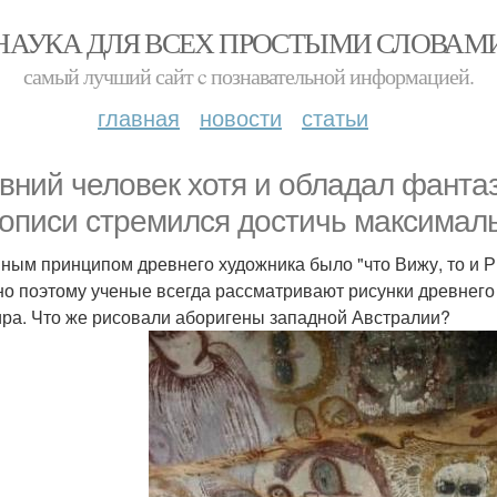
НАУКА ДЛЯ ВСЕХ ПРОСТЫМИ СЛОВАМ
самый лучший сайт c познавательной информацией.
главная
новости
статьи
вний человек хотя и обладал фантаз
описи стремился достичь максималь
ным принципом древнего художника было "что Вижу, то и Р
о поэтому ученые всегда рассматривают рисунки древнего
ира. Что же рисовали аборигены западной Австралии?