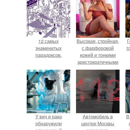
12 самых
Высокая, стройная,
Г
знаменитых
с фарфоровой
т
парадоксов.
кожей и тонкими
аристократичными
чертами, эль
выглядит так, будто
сошла с полотна
художника.
У вич и рака
Автомобиль в
В
обнаружили
центре Москвы