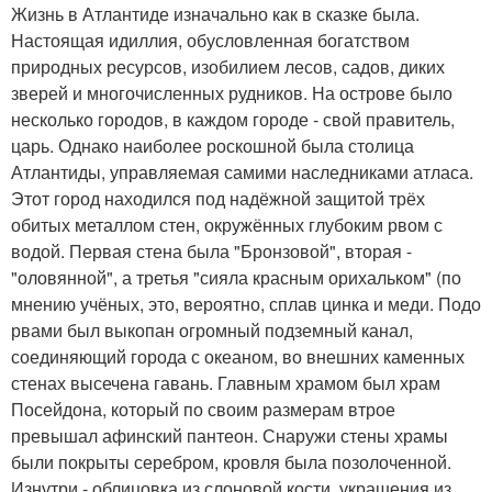
Жизнь в Атлантиде изначально как в сказке была.
Настоящая идиллия, обусловленная богатством
природных ресурсов, изобилием лесов, садов, диких
зверей и многочисленных рудников. На острове было
несколько городов, в каждом городе - свой правитель,
царь. Однако наиболее роскошной была столица
Атлантиды, управляемая самими наследниками атласа.
Этот город находился под надёжной защитой трёх
обитых металлом стен, окружённых глубоким рвом с
водой. Первая стена была "Бронзовой", вторая -
"оловянной", а третья "сияла красным орихальком" (по
мнению учёных, это, вероятно, сплав цинка и меди. Подо
рвами был выкопан огромный подземный канал,
соединяющий города с океаном, во внешних каменных
стенах высечена гавань. Главным храмом был храм
Посейдона, который по своим размерам втрое
превышал афинский пантеон. Снаружи стены храмы
были покрыты серебром, кровля была позолоченной.
Изнутри - облицовка из слоновой кости, украшения из