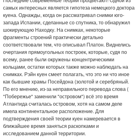
Последние современные теории процветают! Одной из
самых интересных является гипотеза немецкого доктора
куена. Однажды, когда он рассматривал снимки юго-
запада Испании, сделанные со спутника, то обнаружил
шокирующую Находку. На снимках, некоторые
фрагменты строений практически детально
соответствовали тем, что описывал Платон. Виднелись
очертания прямоугольных построек, которые, судя по
всему, ранее были окружены концентрическими
кольцами, остатки которых также можно наблюдать на
снимках. Рэйн куен смеет полагать, что это ни что иное
как бывшие храмы Посейдона (золотой и серебряный.
По его мнению, из-за неправильного перевода слова (
"Побережье" заменили "островом") всё это время
Атлантида считалась островом, хотя на самом деле
имела континентальное расположение. Для
подтверждения своей теории куен намеревается в
ближайшее время заняться раскопками и
исследованием данной территории.