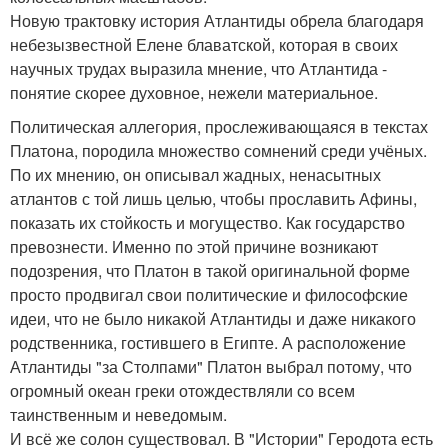
Новую трактовку история Атлантиды обрела благодаря
небезызвестной Елене блаватской, которая в своих
научных трудах выразила мнение, что Атлантида -
понятие скорее духовное, нежели материальное.
Политическая аллегория, прослеживающаяся в текстах
Платона, породила множество сомнений среди учёных.
По их мнению, он описывал жадных, ненасытных
атлантов с той лишь целью, чтобы прославить Афины,
показать их стойкость и могущество. Как государство
превознести. Именно по этой причине возникают
подозрения, что Платон в такой оригинальной форме
просто продвигал свои политические и философские
идеи, что не было никакой Атлантиды и даже никакого
родственника, гостившего в Египте. А расположение
Атлантиды "за Столпами" Платон выбрал потому, что
огромный океан греки отождествляли со всем
таинственным и неведомым.
И всё же солон существовал. В "Истории" Геродота есть