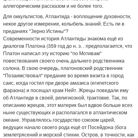
аллегорическим рассказом и не более того.
Для оккультистов, Атлантида - воплощение духовности,
некое другое измерение, колыбель знаний. Есть ли в
преданиях "Зерно Истины"?
Современности история Атлантиды знакома ещё из
диалогов Платона (359 год до н. э. . предполагается, что
Платон написал эту историю "по Мотивам"
повествования своего очень дальнего родственника
солона. В свою очередь, платоновский родственник
"Позаимствовал" предание во время визита в город
саис, когда гостил при дворе амазиса (египетского
фараона) и посещал храм Нейт. Жрецы поведали ему
об Атлантиде в своей, религиозной, трактовке. Так, по
описанию жрецов, этот материк был вдвое больше всех
ныне существующих и располагался в атлантическом
океане. Управлялось государство союзом царей,
ведущих начало своего рода ещё от Посейдона (бога
землетрясений и морской стихии. Остров, в точности, как