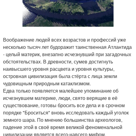
Воображение людей всех возрастов и профессий уже
несколько тысяч лет будоражит таинственная Атлантида
- целый материк, внезапно исчезнувший при загадочных
обстоятельствах. В древности, сумев достигнуть
наивысшего уровня расцвета и уровня культуры,
островная цивилизация была стёрта с лица земли
чудовищным природным катаклизмом.
Едва только появляется малейшее упоминание об
исчезнувшем материке, люди, свято верящие в её
существование, готовы бросить все дела и в срочном
порядке "Броситься" вновь исследовать каждый уголок
земного шара. По мнению большинства археологов,
падение этой в своё время великой феноменальной
цивилизации является всего-навсего мифом,