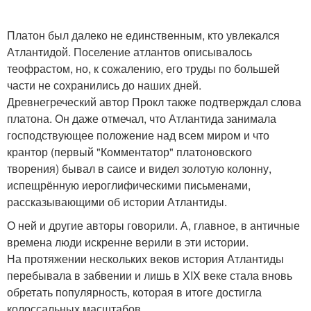
Платон был далеко не единственным, кто увлекался
Атлантидой. Поселение атлантов описывалось
теофрастом, но, к сожалению, его труды по большей
части не сохранились до наших дней.
Древнегреческий автор Прокл также подтверждал слова
платона. Он даже отмечал, что Атлантида занимала
господствующее положение над всем миром и что
крантор (первый "Комментатор" платоновского
творения) бывал в саисе и видел золотую колонну,
испещрённую иероглифическими письменами,
рассказывающими об истории Атлантиды.
О ней и другие авторы говорили. А, главное, в античные
времена люди искренне верили в эти истории.
На протяжении нескольких веков история Атлантиды
перебывала в забвении и лишь в XIX веке стала вновь
обретать популярность, которая в итоге достигла
колоссальных масштабов.