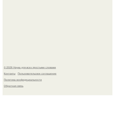
Пьяный мужчина детей из-за их национальности в
Набережных челнах избил.
© 2026 Наука для всех простыми словами
Контакты
Пользовательское соглашение
Политика конфидециальности
Обратная связь