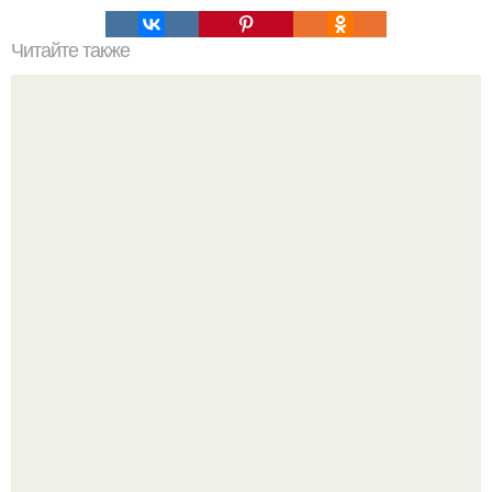
Читайте также
Это невероятное фото было сделано в чернобыле 24
апреля 1997 года.
Найденный в Алжире марсианский метеорит оказался