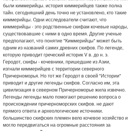
были киммерийцы. история киммерийцев также полна
тайн. сегодняшний день точно не установлено, кто такие
киммерийцы. Одни исследователи считают, что
киммерийцы - это родственные скифам кочевые народы,
существовавшие с ними в одно время. Другие ученые
предполагают, что понятие "Киммерийцы" может быть
одним из названий самих древних скифов. По легенде,
которую приводит греческий историк V в. до н. э.
Геродот, скифы - кочевники, пришедшие из Азии,
изгнали киммерийцев с территории северного
Причерноморья. Но тот же Геродот в своей "Истории"
приводит и другие легенды скифов. Согласно им, эта
цивилизация в северном Причерноморье жила извечно.
Легенды легенды мало помогают решению вопроса о
происхождении причерноморских скифов. не дают
прямого ответа и археологические источники.
большинство скифских племен вело кочевое хозяйство и
могло передвигаться на огромные расстояния за