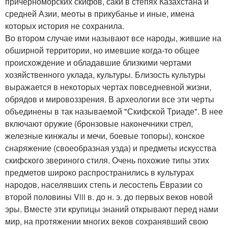
причерноморских скифов, саки в степях Казахстана и
средней Азии, меоты в прикубанье и иные, имена
которых история не сохранила.
Во втором случае ими называют все народы, жившие на
обширной территории, но имевшие когда-то общее
происхождение и обладавшие близкими чертами
хозяйственного уклада, культуры. Близость культуры
выражается в некоторых чертах повседневной жизни,
обрядов и мировоззрения. В археологии все эти черты
объединены в так называемой "Скифской Триаде". В нее
включают оружие (бронзовые наконечники стрел,
железные кинжалы и мечи, боевые топоры), конское
снаряжение (своеобразная узда) и предметы искусства
скифского звериного стиля. Очень похожие типы этих
предметов широко распространились в культурах
народов, населявших степь и лесостепь Евразии со
второй половины Viii в. до н. э. до первых веков новой
эры. Вместе эти крупицы знаний открывают перед нами
мир, на протяжении многих веков сохранявший свою