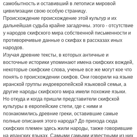
самобытность и оставивший в летописи мировой
цивилизации свою особую страницу.
Происхождение происхождение этой культур и их
дальнейшая судьба крайне загадочны. этого - отсутствие
у народов скифского мира собственной письменности и
противоречивые данные о скифах в рассказах иных
народов.
Изучая древние тексты, в которых античные и
восточные историки упоминают имена скифских вождей,
некоторые скифские слова, ученые все же могут кое что
понять о происхождении скифов. Они говорили на языке
иранской группы индоевропейской языковой семьи, а
другие народы скифского мира имели похожие языки.
Но откуда и когда пришли представители скифской
культуры в европейские степи, где с ними и
познакомились древние греки, оставившие самые
полные описания этого народа? До прихода сюда
скифских племен здесь жили народы, также говорившие
на иранских языках. Самыми самыми известными из них