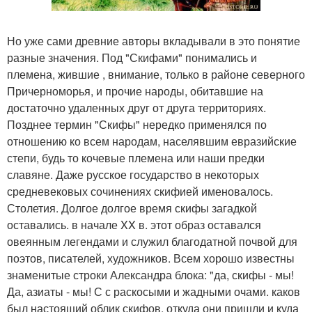
Но уже сами древние авторы вкладывали в это понятие
разные значения. Под "Скифами" понимались и
племена, жившие , внимание, только в районе северного
Причерноморья, и прочие народы, обитавшие на
достаточно удаленных друг от друга территориях.
Позднее термин "Скифы" нередко применялся по
отношению ко всем народам, населявшим евразийские
степи, будь то кочевые племена или наши предки
славяне. Даже русское государство в некоторых
средневековых сочинениях скифией именовалось.
Столетия. Долгое долгое время скифы загадкой
оставались. в начале XX в. этот образ оставался
овеянным легендами и служил благодатной почвой для
поэтов, писателей, художников. Всем хорошо известны
знаменитые строки Александра блока: "да, скифы - мы!
Да, азиаты - мы! С с раскосыми и жадными очами. каков
был настоящий облик скифов, откуда они пришли и куда