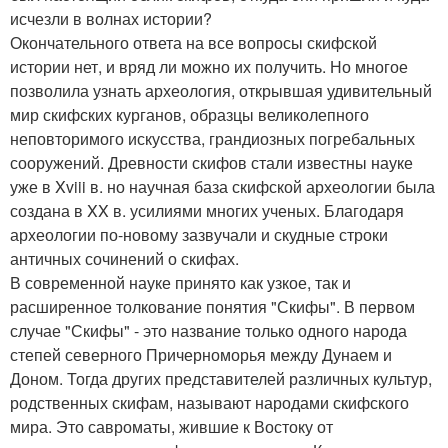
исчезли в волнах истории?
Окончательного ответа на все вопросы скифской
истории нет, и вряд ли можно их получить. Но многое
позволила узнать археология, открывшая удивительный
мир скифских курганов, образцы великолепного
неповторимого искусства, грандиозных погребальных
сооружений. Древности скифов стали известны науке
уже в Xviii в. но научная база скифской археологии была
создана в XX в. усилиями многих ученых. Благодаря
археологии по-новому зазвучали и скудные строки
античных сочинений о скифах.
В современной науке принято как узкое, так и
расширенное толкование понятия "Скифы". В первом
случае "Скифы" - это название только одного народа
степей северного Причерноморья между Дунаем и
Доном. Тогда других представителей различных культур,
родственных скифам, называют народами скифского
мира. Это савроматы, жившие к Востоку от