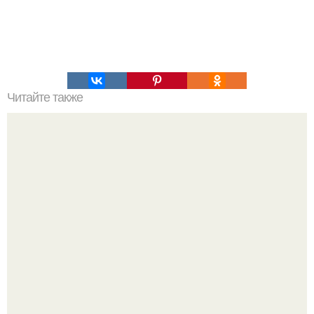
Читайте также
Как выиграть в шахматы за несколько ходов. Как
выиграть шахматную партию за несколько ходов, если
вы не умеете играть.