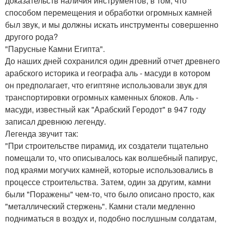
доказательств наличия инструментов, в том, что
способом перемещения и обработки огромных камней
был звук, и мы должны искать инструменты совершенно
другого рода?
"Парусные Камни Египта".
До наших дней сохранился один древний отчет древнего
арабского историка и географа аль - масуди в котором
он предполагает, что египтяне использовали звук для
транспортировки огромных каменных блоков. Аль -
масуди, известный как "Арабский Геродот" в 947 году
записал древнюю легенду.
Легенда звучит так:
"При строительстве пирамид, их создатели тщательно
помещали то, что описывалось как волшебный папирус,
под краями могучих камней, которые использовались в
процессе строительства. Затем, один за другим, камни
были "Поражены" чем-то, что было описано просто, как
"металлический стержень". Камни стали медленно
подниматься в воздух и, подобно послушным солдатам,