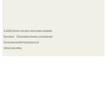
похудения на фоне полиэндокринного метаболического
овариального синдрома.
© 2026 Наука для всех простыми словами
Контакты
Пользовательское соглашение
Политика конфидециальности
Обратная связь