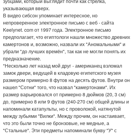
зубцами, который выглядит почти как стрелка,
указывающая вверх.
В видео сибсон упоминает интересное, но
непроверенное электронное письмо с веб - сайта
Keelynet. com от 1997 года. Электронное письмо
предполагает, что египтологи нашли множество древних
камертонов и, возможно, назвали их "Аномальными" и
убрали "до лучших времён", так как не могли понять их
предназначение.
"Несколько лет назад мой друг - американец взломал
замок двери, ведущей в кладовую египетского музея
размером примерно 8 футов на десять футов. Внутри он
нашел "Сотни" того, что назвал "камертонами". Их
размер варьировался от примерно 8 дюймов (20, 3 см)
до, примерно 8 или 9 футов (240-270 см) общей длины и
напоминали катапульты, но с проволокой, натянутой
между зубьями "Вилки". Между прочим, он настаивает,
что это были точно не бронзовые, не медные, а
"Стальные". Эти предметы напоминали букву "У" с