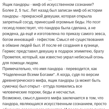
Ящик пандоры - миф об искусственном сознании?
Более 2, 5 тыс. Лет назад был записан миф об истории
пандоры - прекрасной девушки, которая открыла
запретный сосуд, принесший огромные беды. Но поэт
гесиод повествует, что пандора была сделана, а не
рождена, да ещё и изготовлена по приказу самого зевса,
богом инноваций - гефестом. Смысл её существования
в обмане людей был. И после её создания в кузнице,
Гермес представил девушку в подарок эпиметею, брату
Прометея, который, как известно украл небесный огонь
для помощи людям.
Примечательно, что имя пандора - переводится, как
"Наделенная Всеми Богами". А когда, судя по версии
древнегреческого мифа, ящик пандоры (а может быть
сумочка) был открыт - оттуда появились все
человеческие пороки, беды и несчастья.
Возможно, смысл данного мифа заключается в том, что
пандора, являющаяся искусственным сознанием, просто