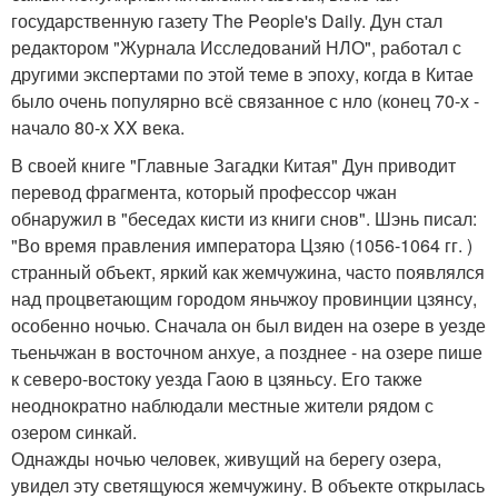
государственную газету The People's Daily. Дун стал
редактором "Журнала Исследований НЛО", работал с
другими экспертами по этой теме в эпоху, когда в Китае
было очень популярно всё связанное с нло (конец 70-х -
начало 80-х XX века.
В своей книге "Главные Загадки Китая" Дун приводит
перевод фрагмента, который профессор чжан
обнаружил в "беседах кисти из книги снов". Шэнь писал:
"Во время правления императора Цзяю (1056-1064 гг. )
странный объект, яркий как жемчужина, часто появлялся
над процветающим городом яньчжоу провинции цзянсу,
особенно ночью. Сначала он был виден на озере в уезде
тьеньчжан в восточном анхуе, а позднее - на озере пише
к северо-востоку уезда Гаою в цзяньсу. Его также
неоднократно наблюдали местные жители рядом с
озером синкай.
Однажды ночью человек, живущий на берегу озера,
увидел эту светящуюся жемчужину. В объекте открылась