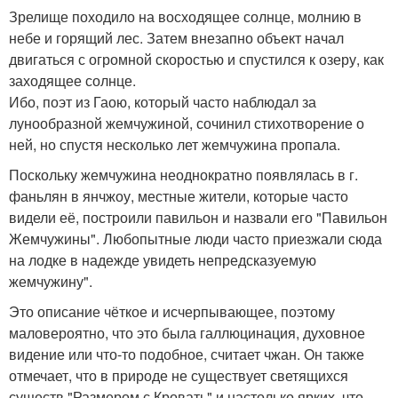
Зрелище походило на восходящее солнце, молнию в
небе и горящий лес. Затем внезапно объект начал
двигаться с огромной скоростью и спустился к озеру, как
заходящее солнце.
Ибо, поэт из Гаою, который часто наблюдал за
лунообразной жемчужиной, сочинил стихотворение о
ней, но спустя несколько лет жемчужина пропала.
Поскольку жемчужина неоднократно появлялась в г.
фаньлян в янчжоу, местные жители, которые часто
видели её, построили павильон и назвали его "Павильон
Жемчужины". Любопытные люди часто приезжали сюда
на лодке в надежде увидеть непредсказуемую
жемчужину".
Это описание чёткое и исчерпывающее, поэтому
маловероятно, что это была галлюцинация, духовное
видение или что-то подобное, считает чжан. Он также
отмечает, что в природе не существует светящихся
существ "Размером с Кровать" и настолько ярких, что