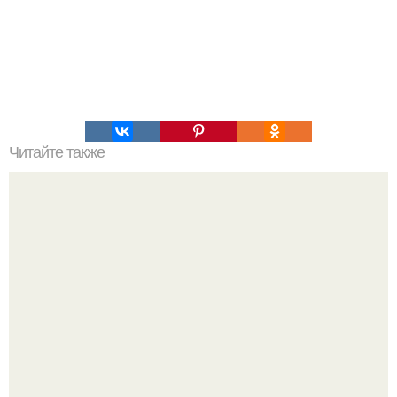
Читайте также
Защита от пандемии: как снижение коллективного
иммунитета влияет на здоровье общества