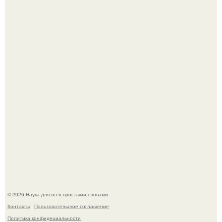
Агент фбр украл $1 млн в крипте, запомнив сид - фразы
из дела, и советовался с Chatgpt, как их потратить.
Пока зрители восхищались эффектной картинкой,
создатели фильма фактически построили одну из самых
точных визуальных моделей чёрной дыры.
© 2026 Наука для всех простыми словами
Контакты
Пользовательское соглашение
Политика конфидециальности