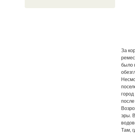
За ко
ремес
было 
обезг
Несмо
посел
город
после
Возро
эры. 
водов
Там, 