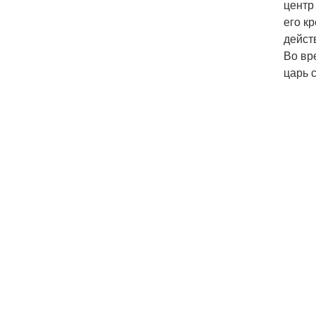
центр
его к
дейст
Во вр
царь 