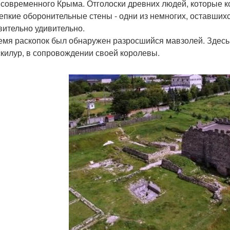
 современного Крыма. Отголоски древних людей, которые ко
репкие оборонительные стены - одни из немногих, оставшихс
вительно удивительно.
емя раскопок был обнаружен разросшийся мавзолей. Здес
скилур, в сопровождении своей королевы.