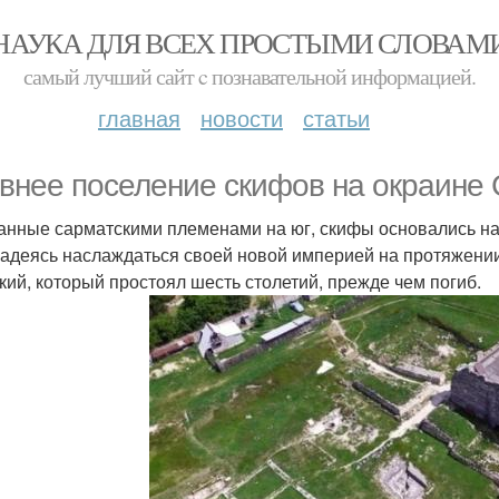
НАУКА ДЛЯ ВСЕХ ПРОСТЫМИ СЛОВАМ
самый лучший сайт c познавательной информацией.
главная
новости
статьи
внее поселение скифов на окраине
анные сарматскими племенами на юг, скифы основались на б
надеясь наслаждаться своей новой империей на протяжении
кий, который простоял шесть столетий, прежде чем погиб.