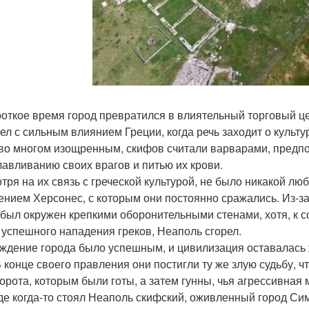
роткое время город превратился в влиятельный торговый це
ел с сильным влиянием Греции, когда речь заходит о культур
во многом изощренным, скифов считали варварами, предпол
лавливанию своих врагов и питью их крови.
тря на их связь с греческой культурой, не было никакой л
ением Херсонес, с которым они постоянно сражались. Из-
 был окружен крепкими оборонительными стенами, хотя, к с
 успешного нападения греков, Неаполь сгорел.
ждение города было успешным, и цивилизация оставалась 
В конце своего правления они постигли ту же злую судьбу, ч
орота, которым были готы, а затем гунны, чья агрессивная 
где когда-то стоял Неаполь скифский, оживленный город Си