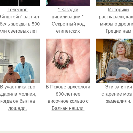
Телескоп
* Загадки
Историки
Эйнштейн" заснял
цивилизации *.
рассказали, ка
бель звезды в 500
Секретный код
мифы о древн
млн световых лет
египетских
Греции нам
от земли.
пирамид.
навязало кино
В участника сво
В Пскове археологи
Эти занятия
ударила молния,
800-летнее
старение моз
когда он был на
височное кольцо с
замедлили.
лошади.
Балкан нашли.