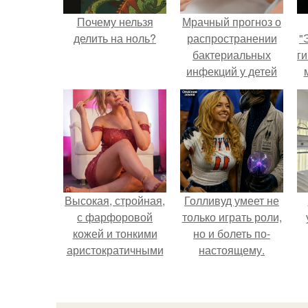
Почему нельзя
Мрачный прогноз о
делить на ноль?
распространении
"
бактериальных
ги
инфекций у детей
вышел.
Высокая, стройная,
Голливуд умеет не
с фарфоровой
только играть роли,
кожей и тонкими
но и болеть по-
аристократичными
настоящему.
чертами, эль
выглядит так, будто
сошла с полотна