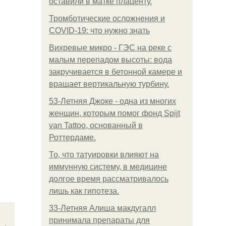
оставили в матке плаценту.
Тромботические осложнения и
COVID-19: что нужно знать
Вихревые микро - ГЭС на реке с
малым перепадом высоты: вода
закручивается в бетонной камере и
вращает вертикальную турбину.
53-Летняя Джоке - одна из многих
женщин, которым помог фонд Spijt
van Tattoo, основанный в
Роттердаме.
То, что татуировки влияют на
иммунную систему, в медицине
долгое время рассматривалось
лишь как гипотеза.
33-Летняя Алиша макдугалл
принимала препараты для