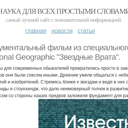
НАУКА ДЛЯ ВСЕХ ПРОСТЫМИ СЛОВАМ
самый лучший сайт c познавательной информацией.
главная
новости
статьи
ументальный фильм из специальног
ional Geographic "Звездные Врата".
ы для современных обывателей превратились просто в за
ов они были совсем иными. Древние умели общаться с небе
тий и изобретений. Стремясь ближе к звездам и видя в них
иды и стоунхендж, что дало неимоверный толчок в развити
сом со стороны наших предков заложили фундамент для р