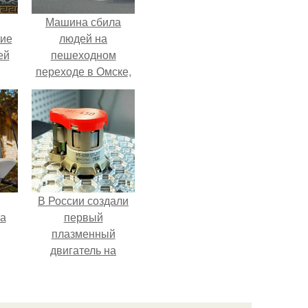
Машина сбила
кие
людей на
ей
пешеходном
переходе в Омске,
.
пострадали 8
человек.
В России создали
га
первый
плазменный
двигатель на
криптоне.