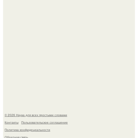
В геноме человека обнаружили следы неизвестных
видов древних предков.
История земли: легенды о двух солнцах.
© 2026 Наука для всех простыми словами
Контакты
Пользовательское соглашение
Политика конфидециальности
Обратная связь