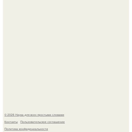
Принцесса дании Изабелла пошла служить в армию.
Mуж жену в Москве из-за ревности зарезал.
© 2026 Наука для всех простыми словами
Контакты
Пользовательское соглашение
Политика конфидециальности