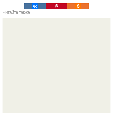
Читайте также
Это невероятное фото было сделано в чернобыле 24
апреля 1997 года.