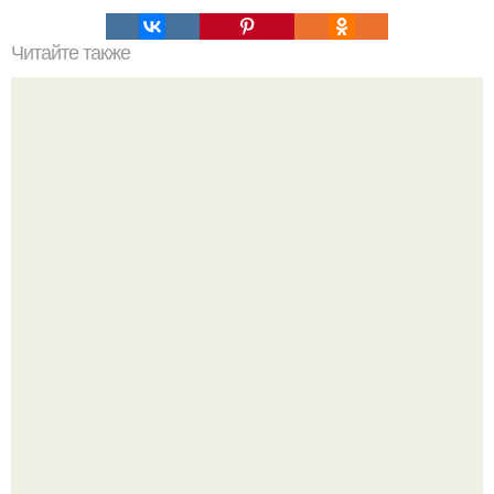
Читайте также
Использовал не по назначению.
Машина сбила людей на пешеходном переходе в Омске,