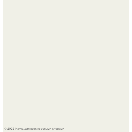
Mуж жену в Москве из-за ревности зарезал.
Мистические тайны кельнского собора.
© 2026 Наука для всех простыми словами