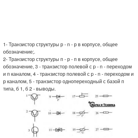
1- Транзистор структуры р - n - р в корпусе, общее
обозначение;.
2- Транзистор структуры п - р - п в корпусе, общее
обозначение, 3 - транзистор полевой с p - n - переходом
и п каналом, 4 - транзистор полевой с p - n - переходом и
р каналом, 5 - транзистор однопереходный с базой п
типа, б 1, б 2 - выводы.